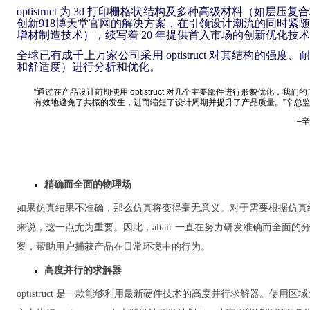
optistruct 为 3d 打印栅格状结构及多种高级材料（如层
创新918博天堂官网的解决方案，在引领设计潮流的同时紧
增材制造技术），续写着 20 年提供首入市场的创新优化技
全球已有成千上万家公司采用 optistruct 对其结构的强度、
和舒适度）进行分析和优化。
“通过在产品设计前期使用 optistruct 对几个主要部件进行形貌优化，我
有效地避免了共振的发生，进而缩短了设计周期并提升了产品质量。”辛总
–辛
精确而全面的物理场
如果仿真结果不准确，那么仿真将变得毫无意义。对于需要根据仿真
来说，这一点尤为重要。因此，altair 一直在努力研发准确而全面的
案，帮助用户捕获产品在日常环境中的行为。
高度并行的求解器
optistruct 是一款能够利用最新硬件技术的高度并行求解器。使用