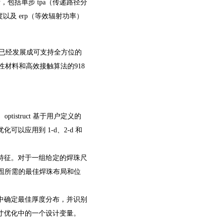
 分析，包括单步 tpa（传递路径分
度以及 erp（等效辐射功率）
ruct 已经发展成可支持全方位的
材料和高效接触算法的918
ptistruct 基于用户定义的
以应用到 1-d、2-d 和
特征。对于一组给定的焊珠尺
供加固所需的最佳焊珠布局和位
。
中确定最佳厚度分布，并识别
寸优化中的一个设计变量。