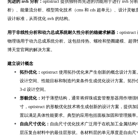
先进的 nvh 分析：
optistruct 提供独特而先进的功能用于进行 nvh
析）、能量流分析、模型简化技术（cms 和 cds 超单元）、设计灵敏
设计标准，从而优化 nvh 的结构。
用于非线性分析和动力总成系统耐久性分析的稳健求解器：
optist
物理场用于动力总成系统分析。这包括传热、螺栓和垫圈建模、超弹性
博天堂官网的解决方案。
建立设计概念
拓扑优化：
optistruct 使用拓扑优化来产生创新的概念设计方案。o
设计空间、性能目标和制造约束条件生成优化设计方案。拓扑优化可
3-d 设计空间。
形貌优化：
对于薄壁结构，通常将焊珠或套管整形器用作增强
寸，optistruct 的形貌优化技术将生成创新的设计方案，提
置以满足具体性能要求。典型的应用包括面板加固和管理频率
自由尺寸优化：
自由尺寸优化技术广泛用于在机加工金属结构
层压复合材料中的最佳层形状。各材料层的单元厚度是自由尺