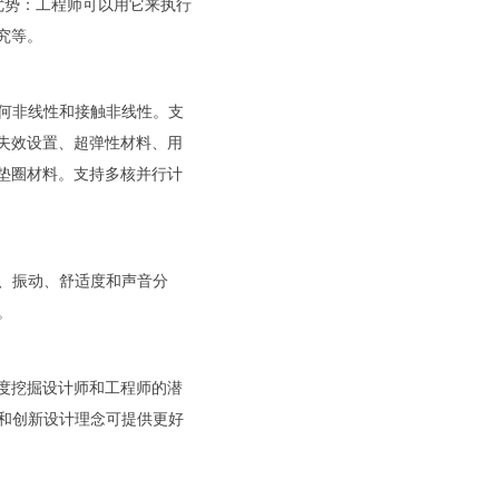
更多优势：工程师可以用它来执行
究等。
、几何非线性和接触非线性。支
失效设置、超弹性材料、用
垫圈材料。支持多核并行计
噪音、振动、舒适度和声音分
。
度挖掘设计师和工程师的潜
算法和创新设计理念可提供更好