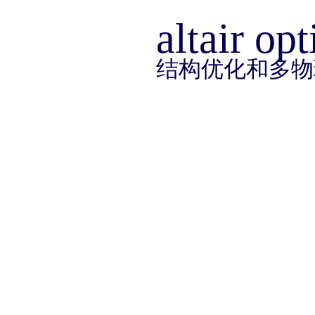
simufact
altair op
dynaform
altair
结构优化和多物