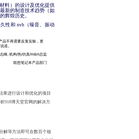
压复合材料）的设计及优化提供
随最新的制造技术趋势（如
术的辉煌历史。
耐久性和 nvh（噪音、振动
们的产品不再需要反复实验，更
监说道。
志峰, 机构/热/仿真/m&m总监
联想笔记本产品部门
结果进行设计和优化的项目
分析918博天堂官网的解决方
区域分解等方法即可在数百个核