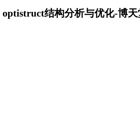
918博天堂918博天堂官网首页
optistruct结构分析与优化-博
918博天堂官网的产品中心
abaqus
altair
fe-safe
isight
918博天堂官网的产品中心
tosca
918博天堂官网的产品中心
simpack
cst
xflow
simufact
dynaform
thinkdesign
有限元仿真咨询
汽车工业
通信电子
船舶机械
土木建筑
风能电源
生物医疗
软件培训
体验培训
企业定制培训
专题研讨会
有限元资讯
技术文章
行业资讯
有限元知识
客户服务