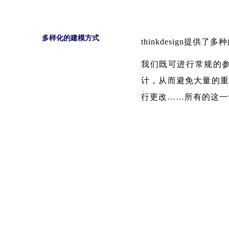
多样化的建模方式
thinkdesign提供
我们既可进行常规的参
计，从而避免大量的重
行更改……所有的这一