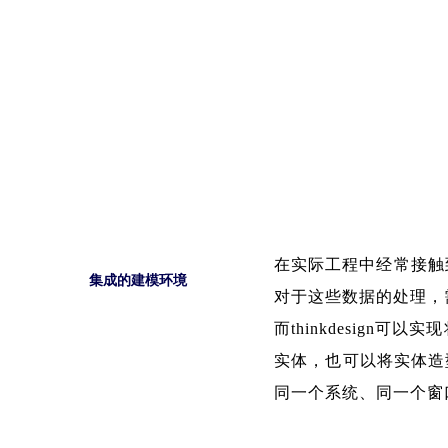
在实际工程中经常接触
集成的建模环境
对于这些数据的处理，
而thinkdesig
实体，也可以将实体造
同一个系统、同一个窗