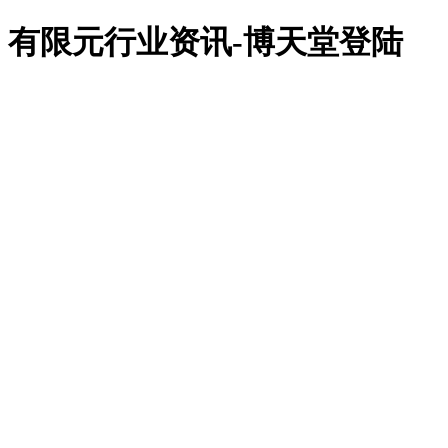
918博天堂918博天堂官网首页
有限元行业资讯-博天堂登陆
cae软件
abaqus
altair
fe-safe
isight
tosca
simpack
cst
xflow
simufact
dynaform
有限元仿真咨询
汽车工业
通信电子
船舶机械
土木建筑
风能电源
生物医疗
软件培训
体验培训
企业定制培训
专题研讨会
有限元资讯
技术文章
行业资讯
有限元知识
客户服务
资料下载