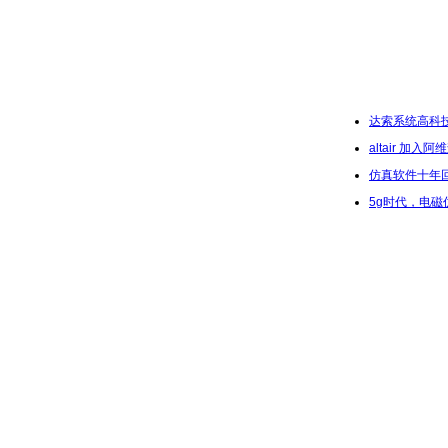
行业资讯
达索系统高科技9
altair 
仿真软件十年
5g时代，电磁