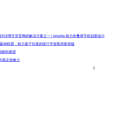
18博天堂官网的解决方案之一 | simulia 助力折叠屏手机创新设计
加入阿维森纳联盟，助力基于仿真的医疗开发取得新突破
回顾和展望
仿真绽放魅力
1