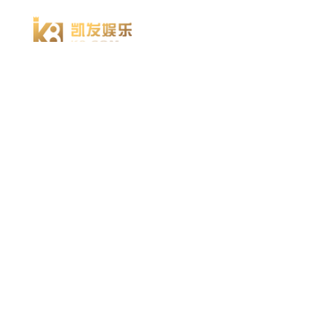
918博天堂918博天堂官网首页 home
产品 products
abaqus
cst
xflow
资 讯 中 心
powerflow
catia
方案 solution
汽车交通
高科技
新能源
土木建筑
生命科学
工业设备
能源材料
服务 service
体验培训
资料获取
索取报价
资讯 information
abaqus
cst
有限元知识
行业资讯
关于 thinks