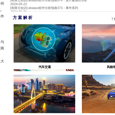
[有限元知识]
abaqus软件分析指南374：设计敏感性分析
任何
2024-05-22
[有限元知识]
abaqus软件分析指南373：事件系列
化。
2024-05-21
条件
方 案 解 析
了
持与
这两
很大
汽车交通
风能
生物医疗