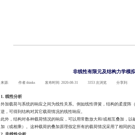
联系918博天堂官网
企业荣誉
cst技术文章
abaqus技术文章
行业资讯
有限元知识
客户案例
非线性有限元及结构力学模拟
来源:
|
作者:
thinks
|
发布时间:
2020-08-31
|
3353
次浏览
|
分享到:
1.
线性分析
外加载荷与系统的响应之间为线性关系。
例如线性弹簧，结构的柔度阵
逆，可得到结构对其它载荷情况的线性响应。
此外，结构对各种载荷情况的响应，可以用常数放大和
/
或相互叠加，以
加（或相乘）。这种载荷的叠加原理假定所有的载荷情况采用了相同的
2.
非线性分析