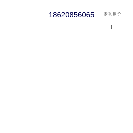
18620856065
索 取 报 价
|
cst
abaqus
行业资讯
有限元知识
客户案例