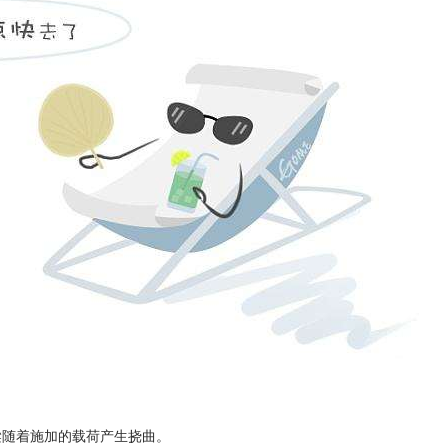
梁随着施加的载荷产生挠曲。