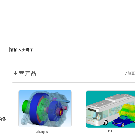
主 营 产 品
了解更
的
的叠
cst
abaqus