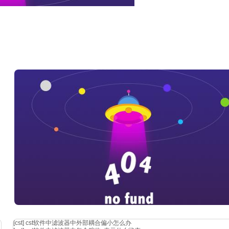
[cst]
cst软件中滤波器中外部耦合偏小怎么办