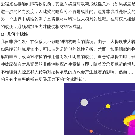
梁端点在接触到障碍物以前，其竖向挠度与载荷
成线性关系（如果挠度
进一步的竖向挠度，因此梁的响应将不再是线性的。边界非线性是极度
另一个边界非线性的例子是将板材材料冲压入模
具的过程。在与模具接
的改变，必须增加压力才能使板材继续成型。
(3)
几何非线性
几何非线性发生在位移大小
影响到结构响应的情况。由于：大挠度或大
如果端部的挠度较小，可以认为是近似的线性分析。
然而，如果端部的
梁轴垂直，载荷对结构的作用也将发生明显的改变。当悬臂梁挠曲时，
种效应都会对悬臂梁的非线性响应产生贡献（即，随着梁承受载荷的增
不难理解大挠度和大转动对结构承载的方式会产生
显著的影响。然而，
的具有小曲率的板在所受压力下的
“
突然翻转
”
。