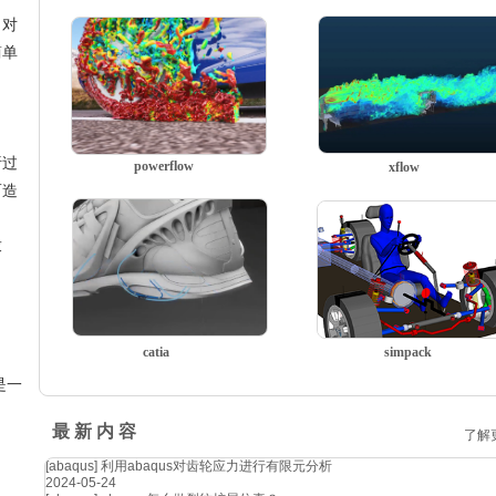
，对
简单
析过
powerflow
xflow
而造
求
catia
simpack
是一
最 新 内 容
了解
[abaqus]
利用abaqus对齿轮应力进行有限元分析
2024-05-24