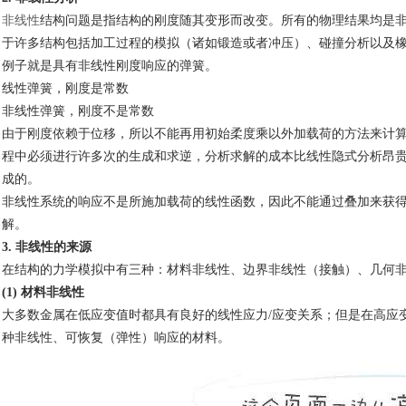
非线性
结构问题是指结构的刚度
随其变形而改变。所有的物理结果均是
于许多结构包括加工过程的模拟（诸如锻造或者冲压）、碰撞分析以及
例子就是具有非线性刚度响应的弹簧。
线性弹簧，刚度是常数
非线性弹簧，刚度不是常数
由于刚度依赖于位移，所以不能再用初始柔度乘
以外加载荷的方法来计
程中必须进行许多次的生成和求逆，分析求解的成本比线性隐式分析昂
成的。
非线性系统的响应不是所施加载荷的线性函数，
因此不能通过叠加来获
解。
3.
非线性的来源
在结构的力学模拟中有三种：材料非线性、边界非线性（接触）、几何
(1)
材料非线性
大多数金属在低应变值时
都具有良好的线性应力
/
应变关系；但是在高应
种非线性、可恢复（弹性）响应的材料。