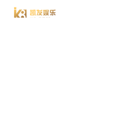
918博天堂918博天堂官网首页 home
产品 products
abaqus
cst
xflow
资 讯 中 心
powerflow
catia
方案 solution
汽车交通
高科技
新能源
土木建筑
生命科学
工业设备
能源材料
服务 service
体验培训
资料获取
索取报价
资讯 information
abaqus
cst
有限元知识
行业资讯
关于 thinks