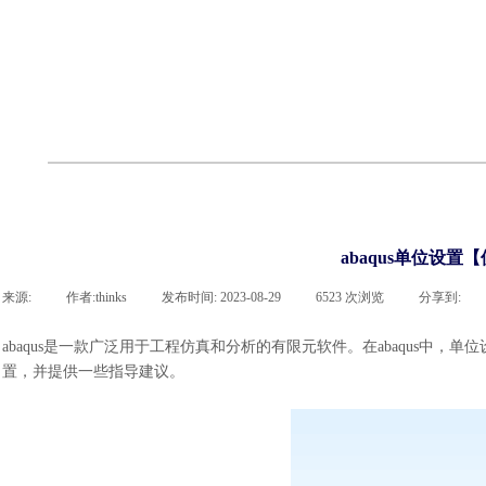
联系918博天堂官网
企业荣誉
cst技术文章
abaqus技术文章
行业资讯
有限元知识
客户案例
abaqus单位设置
来源:
|
作者:
thinks
|
发布时间:
2023-08-29
|
6523
次浏览
|
分享到:
abaqus是一款广泛用于工程仿真和分析的有限元软件。在abaqus中，
置，并提供一些指导建议。