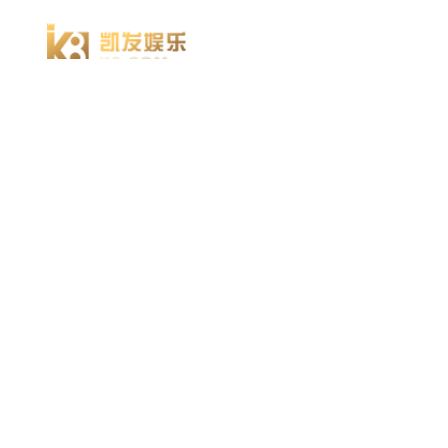
918博天堂918博天堂官网首页 home
产品 products
abaqus
cst
xflow
资 讯 中 心
powerflow
catia
方案 solution
汽车交通
高科技
新能源
土木建筑
生命科学
工业设备
能源材料
服务 service
体验培训
资料获取
索取报价
资讯 information
abaqus
cst
有限元知识
行业资讯
关于 thinks