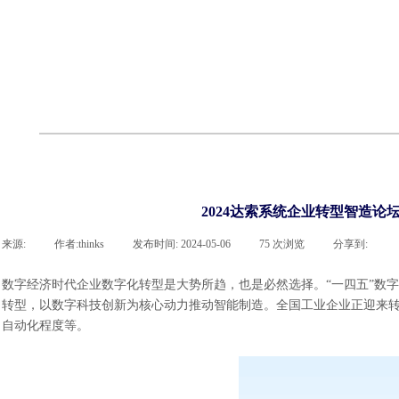
联系918博天堂官网
企业荣誉
cst技术文章
abaqus技术文章
行业资讯
有限元知识
客户案例
2024达索系统企业转型智造论
来源:
|
作者:
thinks
|
发布时间:
2024-05-06
|
75
次浏览
|
分享到:
数字经济时代企业数字化转型是大势所趋，也是必然选择。
“一四五”数
转型，以数字科技创新为核心动力推动智能制造。全国工业企业正迎来
自动化程度等。