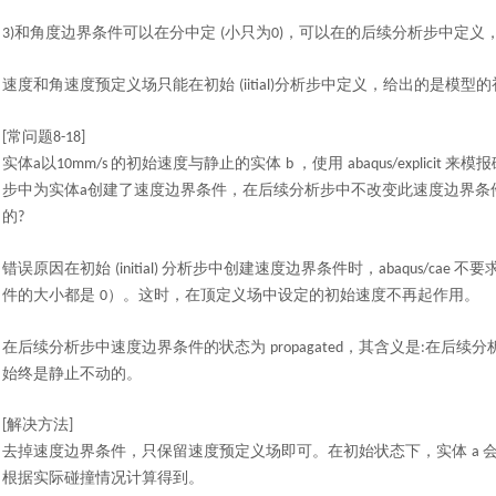
和角度边界条件可以在分中定
小只为
，可以在的后续分析步中定义
3)
(
0)
速度和角速度预定义场只能在初始
分析步中定义，给出的是模型的
(iitial)
常问题
[
8-18
]
实体
以
的初始速度与静止的实体
，使用
来模报
a
10mm/s
b
abaqus/explicit
步中为实体
创建了速度边界条件，在后续分析步中不改变此速度边界条
a
的
?
错误原因在初始
分析步中创建速度边界条件时，
不要
(initial)
abaqus/cae
件的大小都是
）
。这时，在顶定义场中设定的初始速度不再起作用。
0
在后续分析步中速度边界条件的状态为
，其含义是
在后续分
propagated
:
始终是静止不动的。
解决
方法
[
]
去掉速度边界条件，只保留速度预定义场即可。在初始状态下，实体
a
根据实际碰撞情况计算得到。