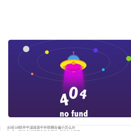
[cst]
cst软件中滤波器中外部耦合偏小怎么办