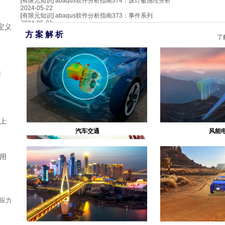
[有限元知识]
abaqus软件分析指南374：设计敏感性分析
2024-05-22
[有限元知识]
abaqus软件分析指南373：事件系列
2024-05-21
定义
方 案 解 析
了
变
上
汽车交通
风能
用
地应力
生物医疗