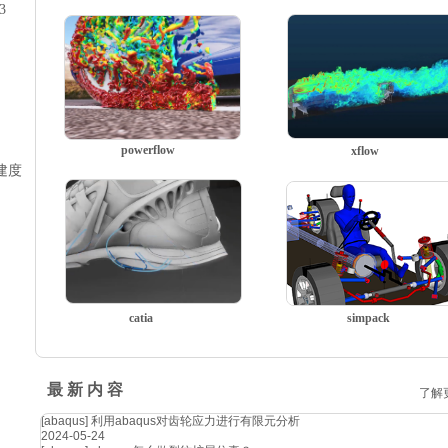
3
powerflow
xflow
创建度
catia
simpack
最 新 内 容
了解
[abaqus]
利用abaqus对齿轮应力进行有限元分析
2024-05-24