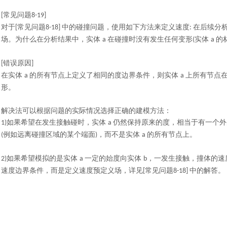
常见问题
[
8-19]
对于
常见问题
中的碰撞问题，使用如下方法来定义速度
在后续分
[
8-18]
:
场。为什么在分析结果中，实体
在碰撞时没有发生任何变形
实体
的
a
(
a
错误原因
[
]
在实体
的所有节点上定义了相同的度边界条件，则实体
上所有节点
a
a
形。
解决法可以根据问题的实际情况选择正确的建模方法：
如果希望在发生接触碰时，实体
仍然保持原来的度，相当于有一个外
1)
a
例如远离碰撞区域的某个端面
，而不是实体
的所有节点上。
(
)
a
如果希望模拟的是实体
一定的始度向实体
，一发生接触，撞体的速
2)
a
b
速度边界条件，而是定义速度预定义场，详见
常见问题
中的解答。
[
8-18]