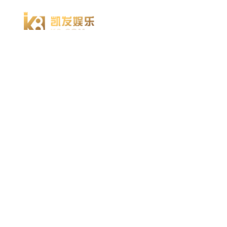
918博天堂918博天堂官网首页 home
产品 products
abaqus
cst
xflow
资 讯 中 心
powerflow
catia
方案 solution
汽车交通
高科技
新能源
土木建筑
生命科学
工业设备
能源材料
服务 service
体验培训
资料获取
索取报价
资讯 information
abaqus
cst
有限元知识
行业资讯
关于 thinks