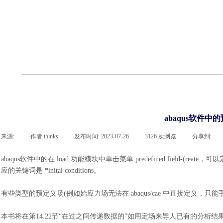
联系918博天堂官网
企业荣誉
cst技术文章
abaqus技术文章
行业资讯
有限元知识
客户案例
abaqus软件中
来源:
|
作者:
thinks
|
发布时间:
2023-07-26
|
3126
次浏览
|
分享到:
abaqus软件中的
在
load 功能模块中单击菜单 predefined field-(re
应的关键词是 *inital conditions
。
有些类型的预定义场
(例如始应力场无法在 abaqus/cae 中直接定义，只能手工加关键
本书将在第
14.22节“在过之间传递数据的”如用定场来导人已有的分