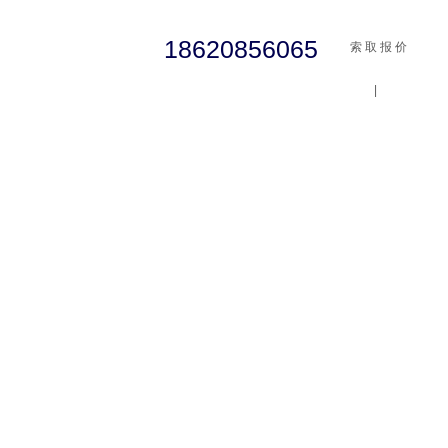
18620856065
索 取 报 价
|
cst
abaqus
行业资讯
有限元知识
客户案例