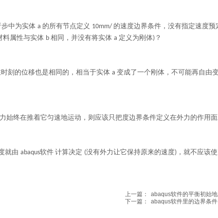
析步中为实体
的所有节点定义
的速度边界条件，没有指定速度预
a
10mm/
材料属性与实体
相同，并没有将实体
定义为刚体
？
b
a
)
在时刻的位移也是相同的，相当于实体
变成了一个刚体，不可能再自由
a
力始终在推着它匀速地运动，则应该只把度边界条件定义在外力的作用面
度就由
计算决定
没有外力让它保持原来的速度
，就不应该使
abaqus软件
(
)
上一篇：
abaqus软件的平衡初始
下一篇：
abaqus软件里的边界条件