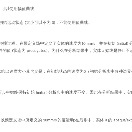
，可以使用幅值曲线。
初始运动状态
大小可以不为
，不能使用值曲线。
(
0)
碰撞过程。在预定义场中定义了实体的速度为
，并在初始
10mm/s
(initial)
件的值
状态为
。为什么在分析结果中，实体
始终是静止不
(
propagated)
a
求给出速度大小其含义是
：
在初始状态的速度为
（
初始分折步中各种边界
0
析步中始终保持初始
分析步中的速度不变。因此在分析结果中，实
(initial)
会以预定义场中所定义的
的度运动
在后步中，实体
的
10mm/s
;
a
abaqus/expl