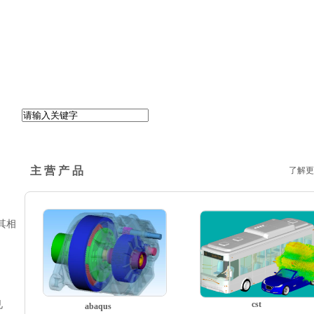
主 营 产 品
了解更
，其相
见
cst
abaqus