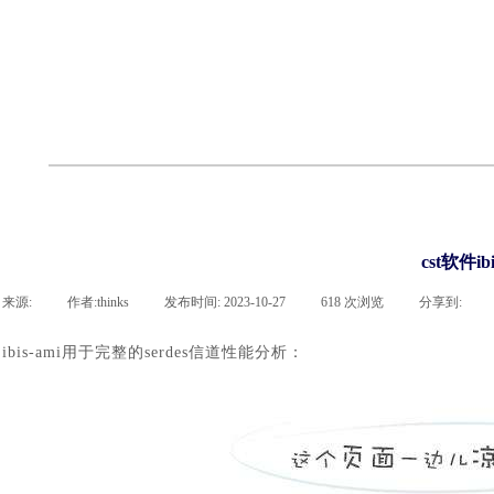
cst
有限元知识
行业资讯
客户案例
关于 thinks
联系918博天堂官网
企业荣誉
cst技术文章
abaqus技术文章
行业资讯
有限元知识
客户案例
cst软件i
来源:
|
作者:
thinks
|
发布时间:
2023-10-27
|
618
次浏览
|
分享到:
ibis-ami
用于完整的
serdes
信道性能分析：