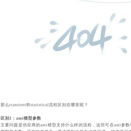
那么
transient
和
statistical
流程区别在哪里呢？
区别
1
：
ami
模型参数
主要问题是供应商的
ami
模型支持什么样的流程，这些可在
ami
参数