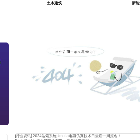
土木建筑
新能
[行业资讯]
2024达索系统simulia电磁仿真技术日最后一周报名！