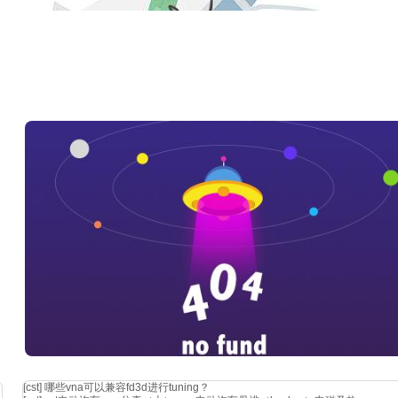
[cst]
哪些vna可以兼容fd3d进行tuning？