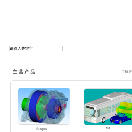
主 营 产 品
了解更
cst
abaqus