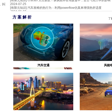
[有限元知识]
小米su7又出新款！谈谈跑车在驾驶途中，受空气动力学的影响
2024-07-25
，叫
[有限元知识]
汽车座椅的热行为：利用powerflow仿真来增强热舒适度
2024-06-27
方 案 解 析
了
汽车交通
风能
生物医疗