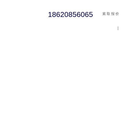
18620856065
索 取 报 价
|
cst
abaqus
行业资讯
有限元知识
客户案例