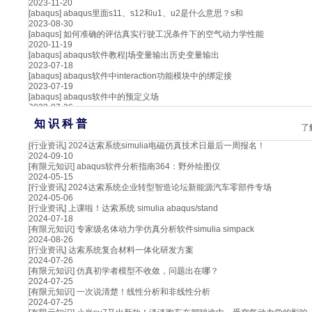
2023-11-20
[abaqus]
abaqus里面s11、s12和u1、u2是什么意思？s和
2023-08-30
[abaqus]
如何准确的评估真实行驶工况条件下的空气动力学性能
2020-11-19
[abaqus]
abaqus软件教程|场变量输出历史变量输出
2023-07-18
[abaqus]
abaqus软件中interaction功能模块中的绑定接
2023-07-19
[abaqus]
abaqus软件中的预定义场
2023-07-26
知 识 科 普
了
[行业资讯]
2024达索系统simulia电磁仿真技术日最后一周报名！
2024-09-10
[有限元知识]
abaqus软件分析指南364：野外绘图仪
2024-05-15
[行业资讯]
2024达索系统企业转型智造论坛新能源汽车零部件专场
2024-05-06
[行业资讯]
上课啦！达索系统 simulia abaqus/stand
2024-07-18
[有限元知识]
专家级名体动力学仿真分析软件simulia simpack
2024-08-26
[行业资讯]
达索系统复合材料一体化研发方案
2024-07-26
[有限元知识]
仿真初学者模型不收敛，问题出在哪？
2024-07-25
[有限元知识]
一次说清楚！线性分析和非线性分析
2024-07-25