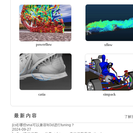
powerflow
xflow
catia
simpack
最 新 内 容
了解
[cst]
哪些vna可以兼容fd3d进行tuning？
2024-09-27