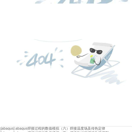
导入模型数据，明确每个针脚：
[abaqus]
abaqus焊接过程的数值模拟（六）焊接温度场及传热定律