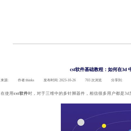
cst
有限元知识
行业资讯
客户案例
关于 thinks
联系918博天堂官网
企业荣誉
cst技术文章
abaqus技术文章
行业资讯
有限元知识
客户案例
cst软件基础教程：如何在3d
来源:
|
作者:
thinks
|
发布时间:
2023-10-26
|
703
次浏览
|
分享到:
在使用
cst软件
时，
对于三维中的多针脚器件，相信很多用户都是
3