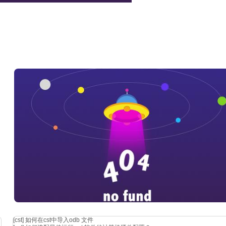
5)升级补丁包
$ "
/autoupdate" -i "
"
6)启动cst安装完成后至少运行一次system
"命令行模式启动软件需准备测试文件
$ "
/cst_design_environment"
"
"option是对工作
xxx.cst
使用
—help可查询具体选项图形界面启动cst
$ "
/cst_system_check"
$
eshooting部分（指导书见下图，本文所介绍内容亦可在指导书中找到），常见如缺
[cst]
如何在cst中导入odb 文件