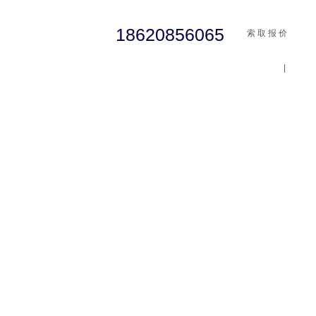
18620856065
索 取 报 价
|
cst
abaqus
行业资讯
有限元知识
客户案例