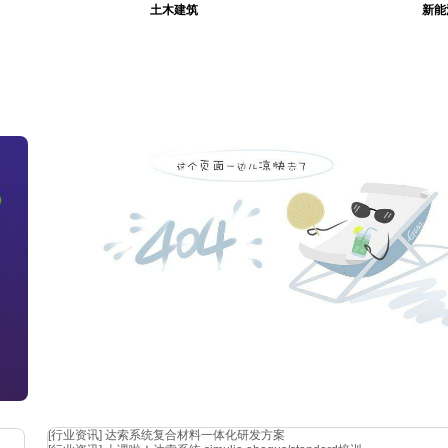
土木建筑
新能
室和
包问
[行业资讯]
达索系统复合材料一体化研发方案