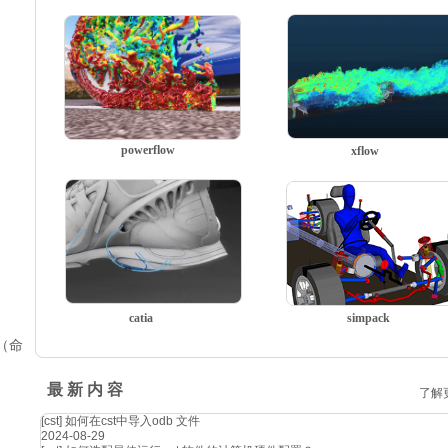
powerflow
xflow
catia
simpack
（命
最 新 内 容
了解
[cst]
如何在cst中导入odb 文件
2024-08-29