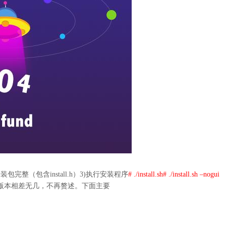
完整（包含install.h）3)执行安装程序
# ./install.sh# ./install.sh –nogui
ws版本相差无几，不再赘述。下面主要