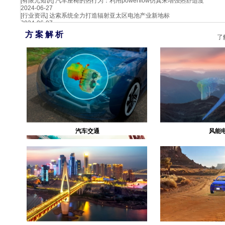
[有限元知识]
汽车座椅的热行为：利用powerflow仿真来增强热舒适度
2024-06-27
[行业资讯]
达索系统全力打造辐射亚太区电池产业新地标
2024-06-07
方 案 解 析
了
汽车交通
风能
生物医疗