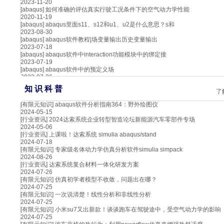
2023-11-20
[abaqus]
如何准确的评估真实行驶工况条件下的空气动力学性能
2020-11-19
[abaqus]
abaqus里面s11、s12和u1、u2是什么意思？s和
2023-08-30
[abaqus]
abaqus软件教程|场变量输出历史变量输出
2023-07-18
[abaqus]
abaqus软件中interaction功能模块中的绑定接
2023-07-19
[abaqus]
abaqus软件中的预定义场
2023-07-26
知 识 科 普
了
[有限元知识]
abaqus软件分析指南364：野外绘图仪
2024-05-15
[行业资讯]
2024达索系统企业转型智造论坛新能源汽车零部件专场
2024-05-06
[行业资讯]
上课啦！达索系统 simulia abaqus/stand
2024-07-18
[有限元知识]
专家级名体动力学仿真分析软件simulia simpack
2024-08-26
[行业资讯]
达索系统复合材料一体化研发方案
2024-07-26
[有限元知识]
仿真初学者模型不收敛，问题出在哪？
2024-07-25
[有限元知识]
一次说清楚！线性分析和非线性分析
2024-07-25
[有限元知识]
小米su7又出新款！谈谈跑车在驾驶途中，受空气动力学的影响
2024-07-25