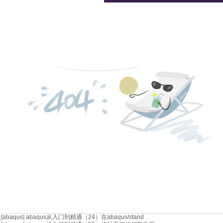
指定安装目录
检查所有安装设置，确认回车。该过程中回退输入
back
，中断输入
quit
。
check，并解决可能检查出来的系统问题。
$ "
/cst_system_check
求解器的选择，例如常用微波工作室t求解器
cst_design_enviroment –m –r 
"
/cst_design_environment_gui"7)卸载cst
# ./uninstall cst_studio_suite_2022
安装过程中若遇到问题，可参考
cst自带的linux安装指导书troubl
[abaqus]
abaqus从入门到精通（24）在abaqus/stand