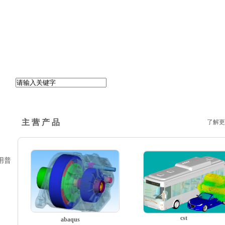
主 营 产 品
了解更
使用普
cst
abaqus