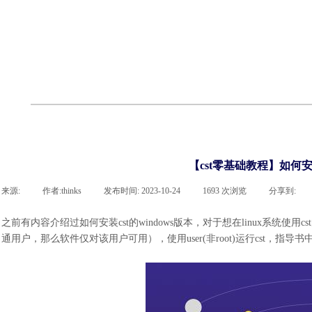
cst
有限元知识
行业资讯
客户案例
关于 thinks
联系918博天堂官网
企业荣誉
cst技术文章
abaqus技术文章
行业资讯
有限元知识
客户案例
【cst零基础教程】如何安装
来源:
|
作者:
thinks
|
发布时间:
2023-10-24
|
1693
次浏览
|
分享到:
之前有内容介绍过如何安装
cst的windows版本，对于想在linux系统使
通用户，那么软件仅对该用户可用），使用user(非root)运行cst，指导