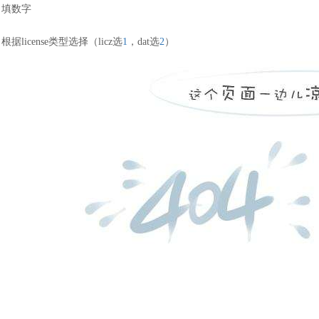
填数字
根据
license类型选择（licz选
1
，
dat选
2
）