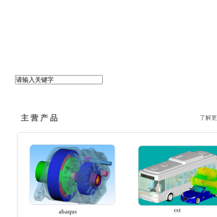
主 营 产 品
了解更
cst
abaqus