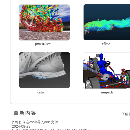
powerflow
xflow
catia
simpack
最 新 内 容
了解
[cst]
如何在cst中导入odb 文件
2024-08-29