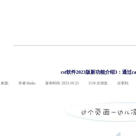
cst
有限元知识
行业资讯
客户案例
关于 thinks
联系918博天堂官网
企业荣誉
cst技术文章
abaqus技术文章
行业资讯
有限元知识
客户案例
cst软件2023版新功能介绍3：通过ca
来源:
|
作者:
thinks
|
发布时间:
2023-10-23
|
1116
次浏览
|
分享到: