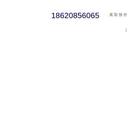
18620856065
索 取 报 价
|
cst
abaqus
行业资讯
有限元知识
客户案例