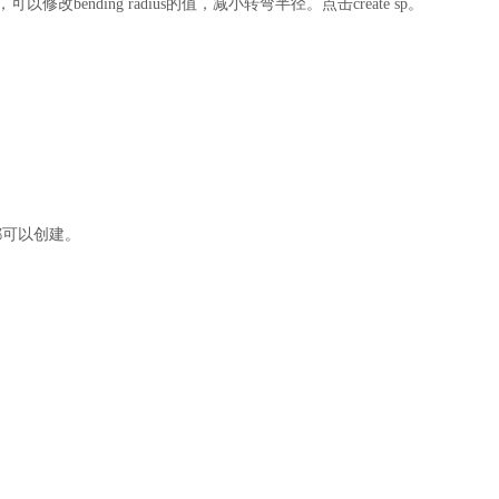
角，可以修改bending radius的值，减小转弯半径。点击create sp。
都可以创建。