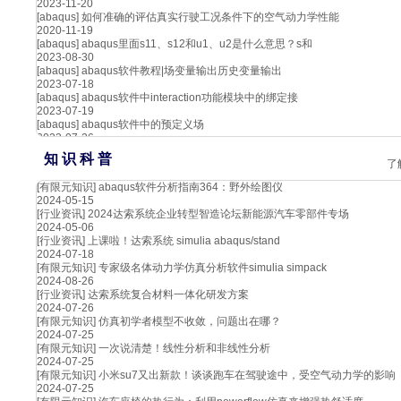
2023-11-20
[abaqus]
如何准确的评估真实行驶工况条件下的空气动力学性能
2020-11-19
[abaqus]
abaqus里面s11、s12和u1、u2是什么意思？s和
2023-08-30
[abaqus]
abaqus软件教程|场变量输出历史变量输出
2023-07-18
[abaqus]
abaqus软件中interaction功能模块中的绑定接
2023-07-19
[abaqus]
abaqus软件中的预定义场
2023-07-26
知 识 科 普
了
[有限元知识]
abaqus软件分析指南364：野外绘图仪
2024-05-15
[行业资讯]
2024达索系统企业转型智造论坛新能源汽车零部件专场
2024-05-06
[行业资讯]
上课啦！达索系统 simulia abaqus/stand
2024-07-18
[有限元知识]
专家级名体动力学仿真分析软件simulia simpack
2024-08-26
[行业资讯]
达索系统复合材料一体化研发方案
2024-07-26
[有限元知识]
仿真初学者模型不收敛，问题出在哪？
2024-07-25
[有限元知识]
一次说清楚！线性分析和非线性分析
2024-07-25
[有限元知识]
小米su7又出新款！谈谈跑车在驾驶途中，受空气动力学的影响
2024-07-25