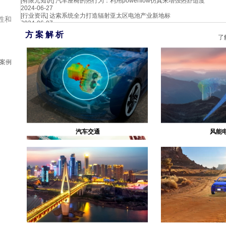
[有限元知识]
汽车座椅的热行为：利用powerflow仿真来增强热舒适度
2024-06-27
[行业资讯]
达索系统全力打造辐射亚太区电池产业新地标
性和
2024-06-07
方 案 解 析
了
真案例
汽车交通
风能
生物医疗