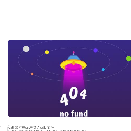
[cst]
如何在cst中导入odb 文件