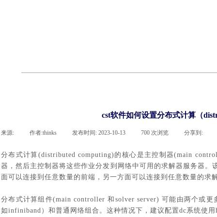
cst
有限元知识
行业资讯
客户案例
关于 thinks
联系918博天堂官网
企业荣誉
cst技术文章
abaqus技术文章
行业资讯
有限元知识
客户案例
cst软件如何设置分布式计算（distrib
来源:
|
作者:
thinks
|
发布时间:
2023-10-13
|
700
次浏览
|
分享到:
分布式计算
(distributed computing)的核心是主控制器(m
器，然后主控制器将这些作业分发到网络中可用的求解器服务器。
面可以连接到任意数量的前端，另一方面可以连接到任意数量的求
分布式计算组件
(main controller 和solver server)
如infiniband）和普通网络组合。这种情况下，建议配置dc系统使