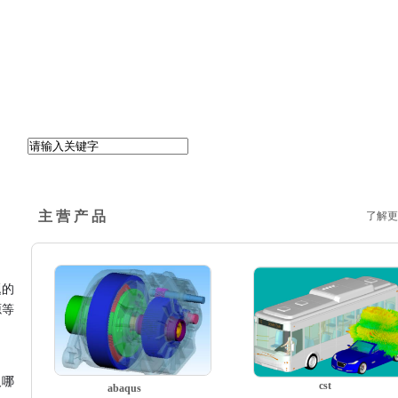
主 营 产 品
了解更
题的
源等
及哪
cst
abaqus