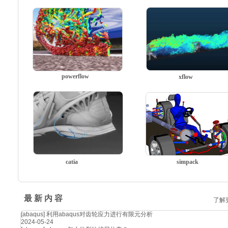
powerflow
xflow
catia
simpack
最 新 内 容
了解
[abaqus]
利用abaqus对齿轮应力进行有限元分析
2024-05-24