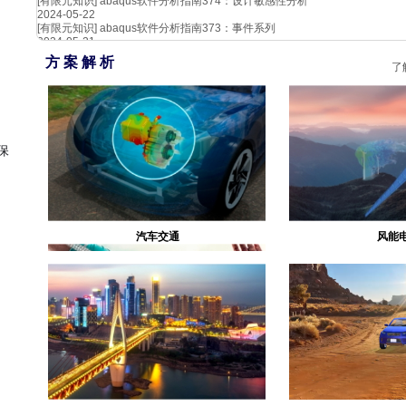
[有限元知识]
abaqus软件分析指南374：设计敏感性分析
2024-05-22
[有限元知识]
abaqus软件分析指南373：事件系列
2024-05-21
方 案 解 析
了
。
保
汽车交通
风能
生物医疗