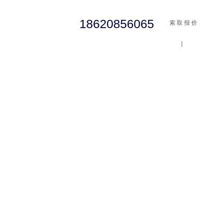
18620856065
索 取 报 价
|
cst
abaqus
行业资讯
有限元知识
客户案例