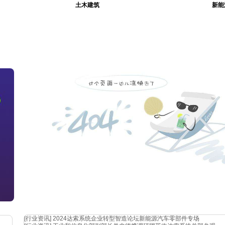
土木建筑
新能
辟新
容？
[行业资讯]
2024达索系统企业转型智造论坛新能源汽车零部件专场