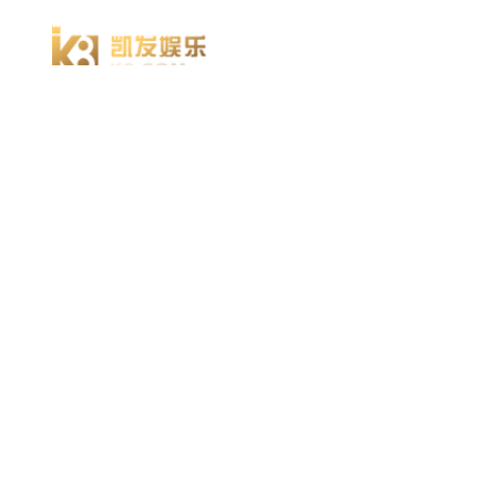
918博天堂918博天堂官网首页 home
产品 products
abaqus
cst
xflow
资 讯 中 心
powerflow
catia
方案 solution
汽车交通
高科技
新能源
土木建筑
生命科学
工业设备
能源材料
服务 service
体验培训
资料获取
索取报价
资讯 information
abaqus
cst
有限元知识
行业资讯
关于 thinks