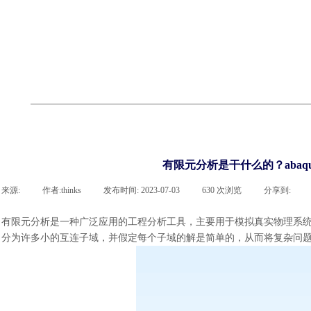
联系918博天堂官网
企业荣誉
cst技术文章
abaqus技术文章
行业资讯
有限元知识
客户案例
有限元分析是干什么的？abaq
来源:
|
作者:
thinks
|
发布时间:
2023-07-03
|
630
次浏览
|
分享到:
有限元分析是一种广泛应用的工程分析工具，主要用于模拟真实物理系
分为许多小的互连子域，并假定每个子域的解是简单的，从而将复杂问