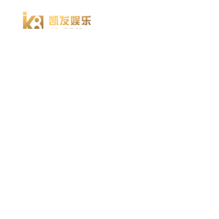
918博天堂918博天堂官网首页 home
产品 products
abaqus
cst
xflow
资 讯 中 心
powerflow
catia
方案 solution
汽车交通
高科技
新能源
土木建筑
生命科学
工业设备
能源材料
服务 service
体验培训
资料获取
索取报价
资讯 information
abaqus
cst
有限元知识
行业资讯
关于 thinks