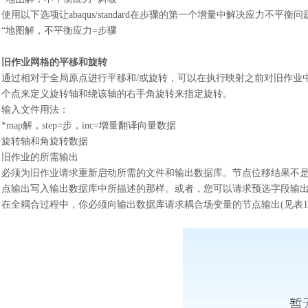
使用以下选项让
abaqus/standard在步骤的第一个增量中解决应力不平衡问
“地图解，不平衡应力=步骤
旧作业网格的平移和旋转
通过相对于全局原点进行平移和
/或旋转，可以在执行映射之前对旧作业
个点来定义旋转轴和绕该轴的右手角旋转来指定旋转。
输入文件用法
：
*map解，step=步，inc=增量翻译向量数据
旋转轴和角旋转数据
旧作业的所需输出
必须为旧作业请求重新启动所需的文件和输出数据库。节点位移结果不
点输出写入输出数据库中所描述的那样。或者，您可以请求预选字段输
在全耦合过程中，你必须向输出数据库请求耦合场变量的节点输出
(见表1