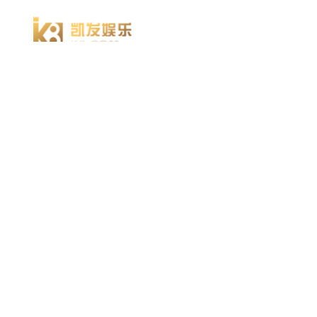
918博天堂918博天堂官网首页 home
产品 products
abaqus
cst
xflow
资 讯 中 心
powerflow
catia
方案 solution
汽车交通
高科技
新能源
土木建筑
生命科学
工业设备
能源材料
服务 service
体验培训
资料获取
索取报价
资讯 information
abaqus
cst
有限元知识
行业资讯
关于 thinks