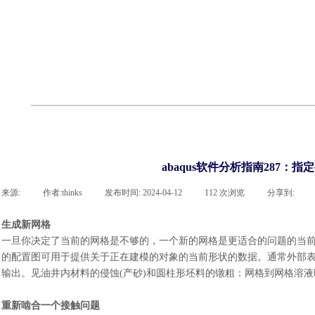
联系918博天堂官网
企业荣誉
cst技术文章
abaqus技术文章
行业资讯
有限元知识
客户案例
abaqus软件分析指南287：
来源:
|
作者:
thinks
|
发布时间:
2024-04-12
|
112
次浏览
|
分享到:
生成新网格
一旦你决定了当前的网格是不够的，一个新的网格是更适合的问题的当
的配置图可用于提供关于正在建模的对象的当前形状的数据。通常外部
输出。见油井内材料的侵蚀(产砂)和圆柱形坯料的镦粗
：
网格到网格溶液
重新啮合一个接触问题