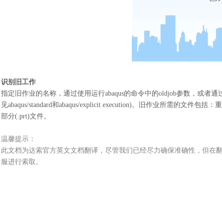
识别旧工作
指定旧作业的名称，通过使用运行
abaqus的命令中的oldjob参数
见abaqus/standard和abaqus/explicit execution)。旧作业所需的文件包括
：
重
部分(.prt)文件。
温馨提示：
此文档为
达索
官方
英文文档
翻译，尽管我们已经尽力确保准确性，但在
服进行索取。