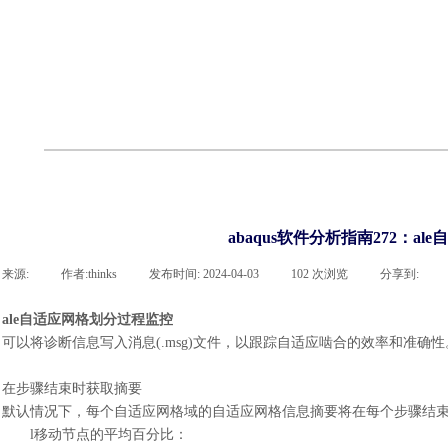
联系918博天堂官网
企业荣誉
cst技术文章
abaqus技术文章
行业资讯
有限元知识
客户案例
abaqus软件分析指南272：a
来源:
|
作者:
thinks
|
发布时间:
2024-04-03
|
102
次浏览
|
分享到:
ale自适应网格划分过程监控
可以将诊断信息写入消息
(.msg)文件，以跟踪自适应啮合的效率和准
在步骤结束时获取摘要
默认情况下，每个自适应网格域的自适应网格信息摘要将在每个步骤结
l
移动节点的平均百分比
：