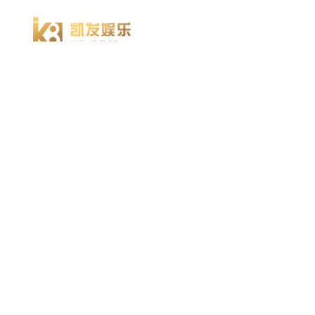
918博天堂918博天堂官网首页 home
产品 products
abaqus
cst
xflow
资 讯 中 心
powerflow
catia
方案 solution
汽车交通
高科技
新能源
土木建筑
生命科学
工业设备
能源材料
服务 service
体验培训
资料获取
索取报价
资讯 information
abaqus
cst
有限元知识
行业资讯
关于 thinks