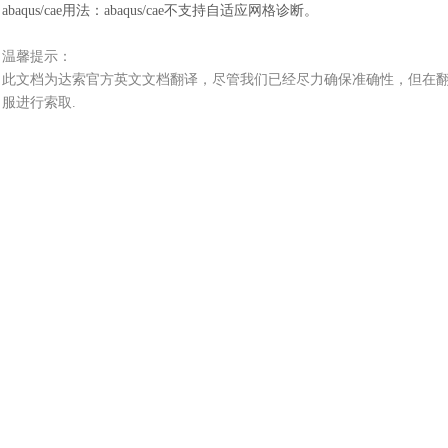
abaqus/cae用法
：
abaqus/cae不支持自适应网格诊断。
温馨提示：
此文档为
达索
官方
英文文档
翻译，尽管我们已经尽力确保准确性，但在
服进行索取
.