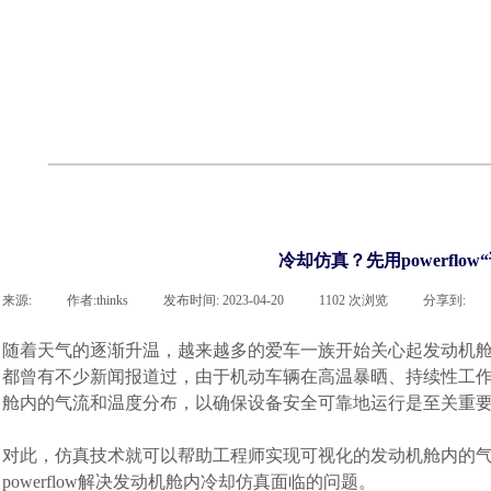
联系918博天堂官网
企业荣誉
cst技术文章
abaqus技术文章
行业资讯
有限元知识
客户案例
冷却仿真？先用powerflo
来源:
|
作者:
thinks
|
发布时间:
2023-04-20
|
1102
次浏览
|
分享到:
随着天气的逐渐升温，越来越多的爱车一族开始关心起发动机
都曾有不少新闻报道过，由于机动车辆在高温暴晒、持续性工
舱内的气流和温度分布，以确保设备安全可靠地运行是至关重
对此，仿真技术就可以帮助工程师实现可视化的发动机舱内的气流和温
powerflow解决发动机舱内冷却仿真面临的问题。