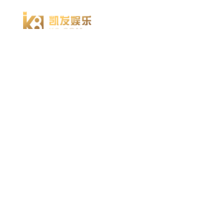
918博天堂918博天堂官网首页 home
产品 products
abaqus
cst
xflow
资 讯 中 心
powerflow
catia
方案 solution
汽车交通
高科技
新能源
土木建筑
生命科学
工业设备
能源材料
服务 service
体验培训
资料获取
索取报价
资讯 information
abaqus
cst
有限元知识
行业资讯
关于 thinks