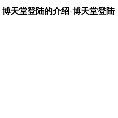
918博天堂918博天堂官网首页
博天堂登陆的介绍-博天堂登陆
cae软件
abaqus
altair
fe-safe
isight
tosca
simpack
cst
xflow
simufact
dynaform
有限元仿真咨询
汽车工业
通信电子
船舶机械
土木建筑
风能电源
生物医疗
软件培训
体验培训
企业定制培训
专题研讨会
有限元资讯
技术文章
行业资讯
有限元知识
客户服务
资料下载