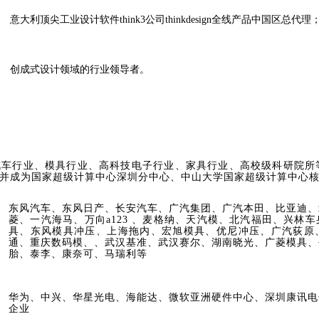
意大利顶尖工业设计软件think3公司thinkdesign全线产品中国区总代理
创成式设计领域的行业领导者。
车行业、模具行业、高科技电子行业、家具行业、高校级科研院所等超
并成为国家超级计算中心深圳分中心、中山大学国家超级计算中心核心
东风汽车、东风日产、长安汽车、广汽集团、广汽本田、比亚迪、
菱、一汽海马、万向a123 、麦格纳、天汽模、北汽福田、兴林
具、东风模具冲压、上海拖内、宏旭模具、优尼冲压、广汽荻原
通、重庆数码模、、武汉基准、武汉赛尔、湖南晓光、广菱模具、
胎、泰李、康奈可、马瑞利等
华为、中兴、华星光电、海能达、微软亚洲硬件中心、深圳康讯电
企业