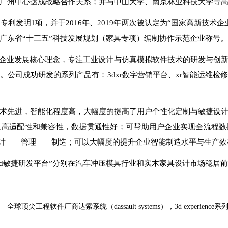
广州中心达成战略合作关系；并与中山大学、南京林业科技大学等
和专利发明
1
项，并于
2016
年、
2019
年两次被认定为“国家高新技术企
广东省“十三五”科技发展规划（家具专项）编制协作示范企业称号。
的企业发展核心理念，专注工业设计与仿真模拟软件技术的研发与创
。公司成功研发的系列产品有：
3dxr
数字营销平台、
xr
智能运维检
术先进，智能化程度高，大幅度的提高了用户个性化定制与敏捷设
具高适配性和兼容性，数据贯通性好；可帮助用户企业实现全流程数
计——管理——制造；可以大幅度的提升企业智能制造水平与生产效
d
敏捷研发平台”分别在汽车冲压模具行业和实木家具设计市场稳居
全球顶尖工程软件厂商达索系统（dassault systems），3d experien