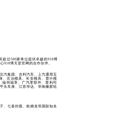
；
过500家单位提供卓越的918博
918博天堂官网的合作伙伴。
北汽集团、吉利汽车、上汽通用五
车身、京泊模具、长安模具、普什模
、福州福享、广汽零部件、普利司
平头车身、江苏华达、华南橡胶轮
子、七喜控股、欧姆龙等国际知名