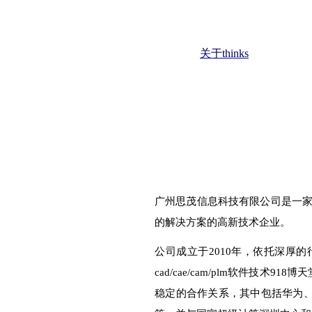
关于 thinks
企业荣誉
联系918博天堂官网
关于thinks
博天堂
广州思茂信息科技有限公司是一
的解决方案的高新技术企业。
公司成立于
2010
年，依托深厚的
cad/cae/cam/plm
软件技术918博
稳定的合作关系，其中包括华为