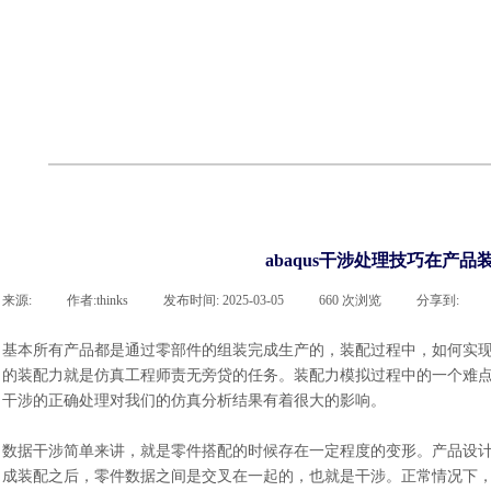
cst
有限元知识
行业资讯
客户案例
关于 thinks
联系918博天堂官网
企业荣誉
cst技术文章
abaqus技术文章
行业资讯
有限元知识
客户案例
abaqus干涉处理技巧在产
来源:
|
作者:
thinks
|
发布时间:
2025-03-05
|
660
次浏览
|
分享到:
基本所有产品都是通过零部件的组装完成生产的，装配过程中，如何实
的装配力就是仿真工程师责无旁贷的任务。装配力模拟过程中的一个难
干涉的正确处理对我们的仿真分析结果有着很大的影响。
数据干涉简单来讲，就是零件搭配的时候存在一定程度的变形。产品设
成装配之后，零件数据之间是交叉在一起的，也就是干涉。正常情况下