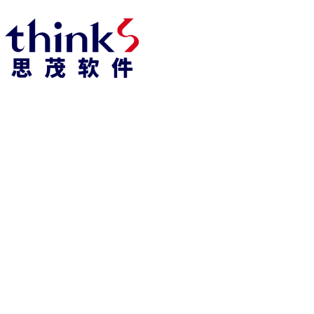
918博天堂918博天堂官网首页 home
产品 products
abaqus
cst
xflow
资 讯 中 心
powerflow
catia
fe-safe
isight
tosca
simpack
方案 solution
汽车交通
高科技
新能源
土木建筑
生命科学
工业设备
能源材料
服务 service
体验培训
资料获取
索取报价
资讯 information
abaqus