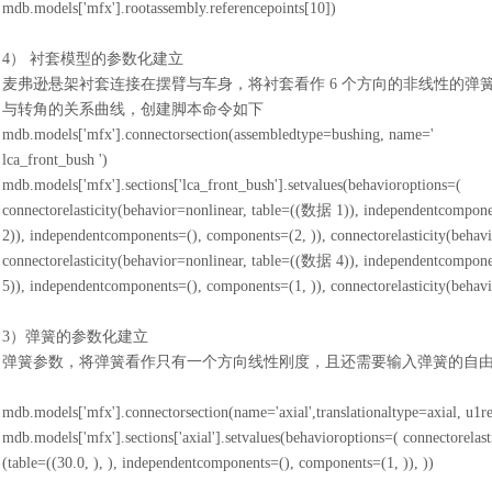
mdb.models['mfx'].rootassembly.referencepoints[10])
4） 衬套模型的参数化建立
麦弗逊悬架衬套连接在摆臂与车身，将衬套看作
6 个方向的非线性的
与转角的关系曲线，创建脚本命令如下
mdb.models['mfx'].connectorsection(assembledtype=bushing, name='
lca_front_bush ')
mdb.models['mfx'].sections['lca_front_bush'].setvalues(behavioroptions=(
connectorelasticity(behavior=nonlinear, table=((数据 1)), independentcompone
2)), independentcomponents=(), components=(2, )), connectorelasticity(beha
connectorelasticity(behavior=nonlinear, table=((数据 4)), independentcompone
5)), independentcomponents=(), components=(1, )), connectorelasticity(beha
3）弹簧的参数化建立
弹簧参数，将弹簧看作只有一个方向线性刚度，且还需要输入弹簧的自
mdb.models['mfx'].connectorsection(name='axial',translationaltype=axial, u1r
mdb.models['mfx'].sections['axial'].setvalues(behavioroptions=( connectorelast
(table=((30.0, ), ), independentcomponents=(), components=(1, )), ))