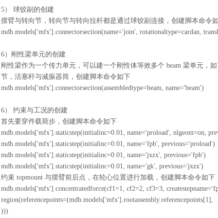
5） 球铰副的创建
摆臂与转向节，转向节与转向拉杆都是通过球铰副连接，创建脚本命令
mdb.models['mfx'].connectorsection(name='join', rotationaltype=cardan, transl
6）刚性梁单元的创建
刚性梁作为一个传力单元，可以建一个刚性体等效多个
beam 梁单元，
节，活塞杆与减振器筒，创建脚本命令如下
mdb.models['mfx'].connectorsection(assembledtype=beam, name='beam')
6） 约束与工况的创建
首先要穿件载荷步，创建脚本命令如下
mdb.models['mfx'].staticstep(initialinc=0.01, name='proload', nlgeom=on, previ
mdb.models['mfx'].staticstep(initialinc=0.01, name='fpb', previous='proload')
mdb.models['mfx'].staticstep(initialinc=0.01, name='jxzx', previous='fpb')
mdb.models['mfx'].staticstep(initialinc=0.01, name='gk', previous='jxzx')
约束
topmount 与摆臂前后点，在轮心位置进行加载，创建脚本命令如下
mdb.models['mfx'].concentratedforce(cf1=1, cf2=2, cf3=3, createstepname='fpb
region(referencepoints=(mdb.models['mfx'].rootassembly.referencepoints[1],
)))