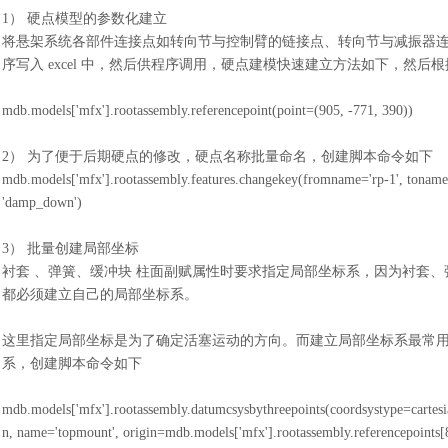
1） 硬点模型的参数化建立
将悬架系统各部件连接点如转向节与控制臂的链接点、转向节与减振器
序写入
excel 中，然后供程序调用，硬点建模快速建立方法如下，然后根据
mdb.models['mfx'].rootassembly.referencepoint(point=(905, -771, 390))
2） 为了便于后期硬点的修改，硬点名称批量命名，创建脚本命令如下
mdb.models['mfx'].rootassembly.features.changekey(fromname='rp-1', tonam
'damp_down')
3） 批量创建局部坐标
衬套
、弹簧、缓冲块
柱面副赋属性时要求指定局部坐标系，因为衬套、
都必须建立自己的局部坐标系。
这里指定局部坐标是为了确定活塞运动的方向。而建立局部坐标系最常
系，创建脚本命令如下
mdb.models['mfx'].rootassembly.datumcsysbythreepoints(coordsystype=cartesi
n, name='topmount', origin=mdb.models['mfx'].rootassembly.referencepoints[