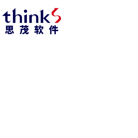
918博天堂918博天堂官网首页 home
产品 products
abaqus
cst
xflow
资 讯 中 心
powerflow
catia
fe-safe
isight
tosca
simpack
方案 solution
汽车交通
高科技
新能源
土木建筑
生命科学
工业设备
能源材料
服务 service
体验培训
资料获取
索取报价
资讯 information
abaqus