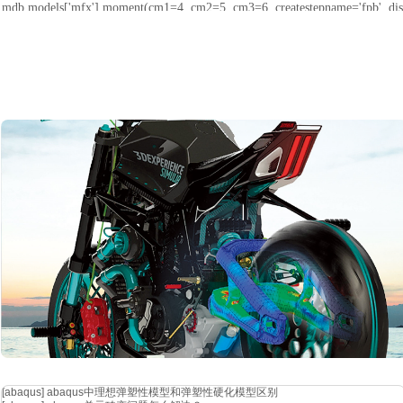
mdb.models['mfx'].moment(cm1=4, cm2=5, cm3=6, createstepname='fpb', distri
region(referencepoints=(mdb.models['mfx'].rootassembly.referencepoints[1],
)))
mdb.models['mfx'].loads['load-1'].setvaluesinstep(cf1=2, cf2=3, cf3=4, stepna
mdb.models['mfx'].loads['load-2'].setvaluesinstep(cm1=5, cm2=6, cm3=7, ste
mdb.models['mfx'].loads['load-1'].setvaluesinstep(cf1=4, cf2=31, cf3=54, ste
mdb.models['mfx'].loads['load-2'].setvaluesinstep(cm1=55, cm2=76, cm3=87,
mdb.models['mfx'].concentratedforce(cf1=11, cf2=22, cf3=33, createstepnam
'fpb', distributiontype=uniform, field='', localcsys=none, name='load-3', regi
mdb.models['mfx'].rootassembly.referencepoints[20], )))
mdb.models['mfx'].loads['load-3'].setvaluesinstep(cf1=22, cf2=68, cf3=90, st
mdb.models['mfx'].loads['load-3'].setvaluesinstep(cf1=111, cf2=222, cf3=333,
mdb.models['mfx'].encastrebc(createstepname='proload', localcsys=none, nam
'bc-1', region=region(referencepoints=(
mdb.models['mfx'].rootassembly.referencepoints[23], mdb.models['mfx'].roota
)))
mdb.models['mfx'].encastrebc(createstepname='proload', localcsys=none, nam
'bc-2', region=region(referencepoints=(
mdb.models['mfx'].rootassembly.referencepoints[1], )))
[abaqus]
abaqus中理想弹塑性模型和弹塑性硬化模型区别
mdb.models['mfx'].boundaryconditions['bc-2'].deactivate('fpb')