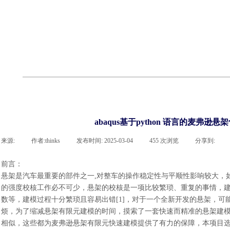
cst
有限元知识
行业资讯
客户案例
关于 thinks
联系918博天堂官网
企业荣誉
cst技术文章
abaqus技术文章
行业资讯
有限元知识
客户案例
abaqus基于python 语言的麦弗
来源:
|
作者:
thinks
|
发布时间:
2025-03-04
|
455
次浏览
|
分享到:
前言：
悬架是汽车最重要的部件之一
,对整车的操作稳定性与平顺性影响较大，
的强度校核工作必不可少，悬架的校核是一项比较繁琐、重复的事情，
数等，建模过程十分繁琐且容易出错[1]，对于一个全新开发的悬架，
烦，为了缩减悬架有限元建模的时间，摸索了一套快速而精准的悬架建
相似，这些都为麦弗逊悬架有限元快速建模提供了有力的保障，本项目选用 