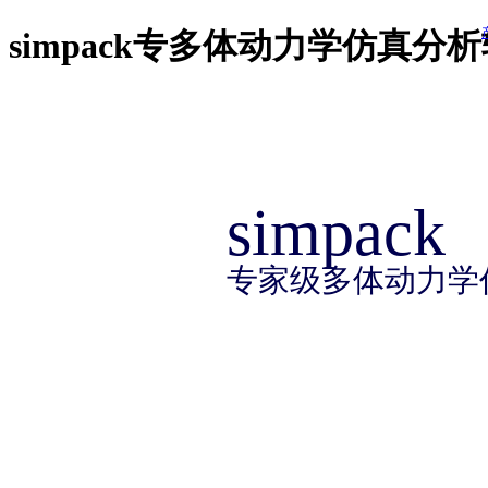
918博天堂918博天堂官网首
simpack专多体动力学仿真分
产品 products
方案 solution
服务 service
产 品 中 心
资讯 information
关于 thinks
simpack
专家级多体动力学