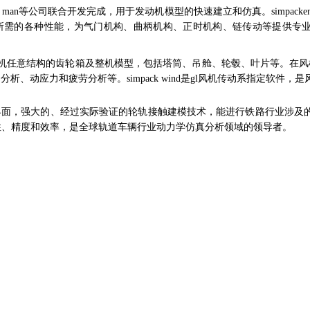
f1、man等公司联合
开发完成，用于发动机模型的快速建立和仿真。simpack
所需的各
种性能，为气门机构、曲柄机构、正时机构、链传动等提供
专业
立风机任意结构的齿轮
箱及整机模型，包括塔筒、吊舱、轮毂、叶片等。在风
构分析、动应力
和疲劳分析等。simpack wind是gl风机传动系指定软件，
是
操作界面，强大的、经过
实际验证的轮轨接触建模技术，能进行铁路行业涉及
性、精度和效率，是全球轨道车辆
行业动力学仿真分析领域的领导者。
e