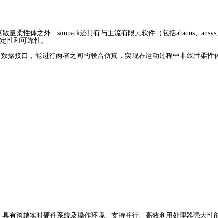
离散量柔性体之外，simpack还具有与主流有限元
软件（包括abaqus、an
稳定性和可靠性。
软件的直接数据接口，能进行两者之间的联合仿真，实现
在运动过程中非线性柔性体
具，具有跨越实时硬件系统及
操作环境、支持并行、高效利用处理器强大性