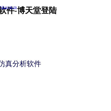
页 home
产品 products
析软件-博天堂登陆
abaqus
fe-safe
tosca
isight
cst
simpack
xflow
powerflow
wave6
仿真分析软件