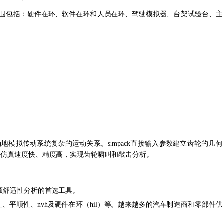
用范围包括：硬件在环、软
件在环和人员在环、驾驶模拟器、台架试验台、
确地模拟
传动系统复杂的运动关系。simpack直接输入参数建立齿轮
的几
证仿
真速度快、精度高，实现齿轮啸叫和敲击分析。
。
于平顺舒适性分
析的首选工具。
性、平
顺性、nvh及硬件在环（hil）等。越来越多的汽车制造商和
零部件