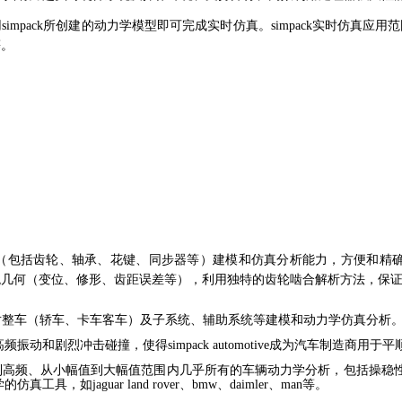
impack所创建的动力学模型即
可完成实时仿真。simpack实时仿真应
等。
统（包括齿轮、轴承、
花键、同步器等）建模和仿真分析能力，方便和精
观几何（变位、修
形、齿距误差等），利用独特的齿轮啮合解析方法，保
块实现对整车（轿车、卡
车客车）及子系统、辅助系统等建模和动力学仿真分析
拟高频振动和剧烈冲击碰撞，
使得simpack automotive成为汽车制造商用
从低频到高频、从小幅值到
大幅值范围内几乎所有的车辆动力学分析，包括操稳
力学的仿真工具，
如jaguar land rover、bmw、daimler、man等。