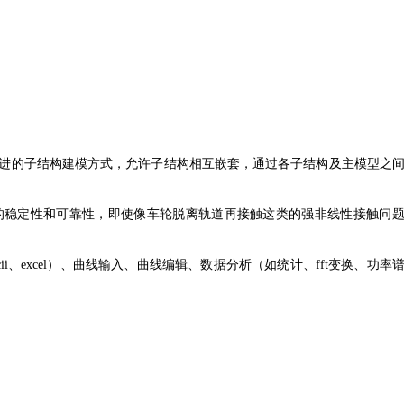
进的子结构建模方式，允许子结构相互嵌套，通过各子结构及主
模型之
的稳定性和可靠
性，即使像车轮脱离轨道再接触这类的强非线性接触问
excel）、
曲线输入、曲线编辑、数据分析（如统计、fft变换、功率