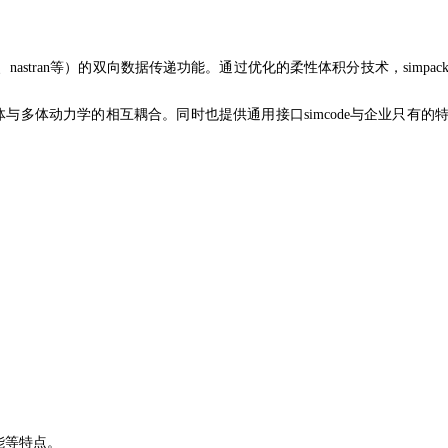
sys、nastran等）的双向数据传递功能。通过优化的柔性体积分​​
技术，simpac
与多体动力学的相互耦合。​
同时也提供通用接口simcode与企业只有的
能等特点。