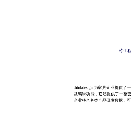
④工
优化产品设计
thinkdesign 为家具
及编辑功能，它还提供了一整
企业整合各类产品研发数据，可
整木定制标准