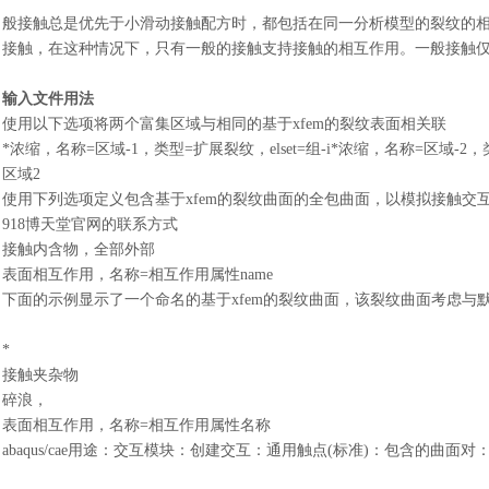
般接触总是优先于小滑动接触配方时，都包括在同一分析模型的裂纹的
接触，在这种情况下，只有一般的接触支持接触的相互作用。一般接触
输入文件用法
使用以下选项将两个富集区域与相同的基于
xfem的裂纹表面相关联
*浓缩，名称=区域-1，类型=扩展裂纹，elset=组-i*浓缩，名称=区域-2，
区域
2
使用下列选项定义包含基于
xfem的裂纹曲面的全包曲面，以模拟接触交
918博天堂官网的联系方式
接触内含物，全部外部
表面相互作用，名称
=相互作用属性name
下面的示例显示了一个命名的基于
xfem的裂纹曲面，该裂纹曲面考虑与
*
接触夹杂物
碎浪，
表面相互作用，名称
=相互作用属性名称
abaqus/cae用途：交互模块：创建交互：通用触点(标准)：包含的曲面对