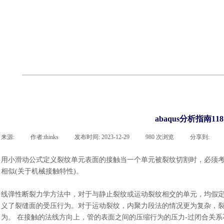
cst
有限元知识
行业资讯
客户案例
关于 thinks
联系918博天堂官网
企业荣誉
cst技术文章
abaqus技术文章
行业资讯
有限元知识
客户案例
abaqus分析指南1
来源:
|
作者:
thinks
|
发布时间:
2023-12-29
|
980
次浏览
|
分享到:
用小滑动公式定义裂纹单元表面的接触当一个单元被裂纹切割时，必须
相似
(关于机械接触特性)。
线弹性断裂力学方法中，对于与静止裂纹或运动裂纹相交的单元，均假
义了裂缝面的受压行为。对于运动裂纹，内聚力段法的情况更为复杂，
为。
在接触的法线方向上，管的表面之间的压缩行为的压力
-过闭合关