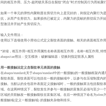
间的相互作用。压力-超闭锁关系仅在裂纹“闭合”时才控制其行为而粘聚行
如果一个单元的弹性内聚刚度在剪切方向上是完好的，则假定内聚行为
抗，从而产生剪切力。如果损伤已被定义，内聚力的贡献的剪切应力开
型激活并开始产生剪切应力。
输入文件用法
：
使用以下选项使用小滑动公式定义裂纹表面的接触。相关的表面相互作
*浓缩，相互作用=相互作用属性名称表面相互作用，名称=相互作用_特
abaqus/cae用法
：
交互模块
：
破解编辑器
：
切换到指定联系人属性
用一般接触法定义含裂纹单元表面的接触
在
abaqus/standard(关于abaqus/standard中的一般接触)的
裂纹表面。裂纹表面可以包括在一般的接触域中，以参与在压缩制度内
接触。当默认的全包容外表面定义接触域时，一般的接触算法包括裂纹表
域。在这两种情况下，裂纹发生并参与一般接触的富集区必须与至少一个x
区域的关联触发一般接触裂纹在富集区域。在后一种情况下命名为xfe
般接触域(定义一般接触域) 的接触夹杂物和排斥。