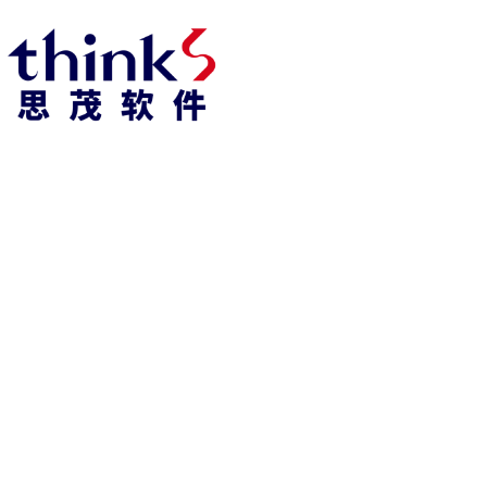
918博天堂918博天堂官网首页 home
产品 products
abaqus
cst
xflow
资 讯 中 心
powerflow
catia
fe-safe
isight
tosca
simpack
方案 solution
汽车交通
高科技
新能源
土木建筑
生命科学
工业设备
能源材料
服务 service
体验培训
资料获取
索取报价
资讯 information
abaqus