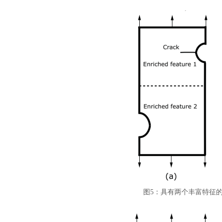
图
5
：
具有两个丰富特征