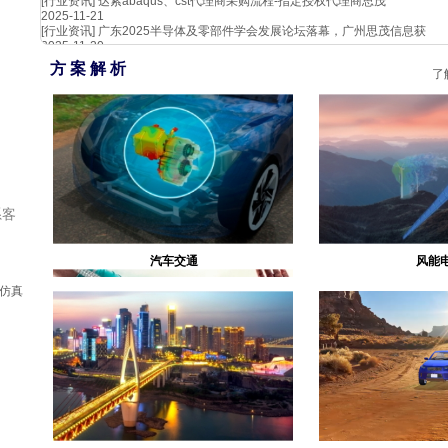
[行业资讯]
达索abaqus、cst代理商采购流程-指定授权代理商思茂
2025-11-21
[行业资讯]
广东2025半导体及零部件学会发展论坛落幕，广州思茂信息获
2025-11-20
方 案 解 析
了
系客
汽车交通
风能
c仿真
生物医疗