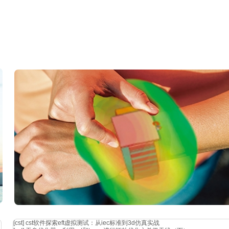
[cst]
cst软件探索eft虚拟测试：从iec标准到3d仿真实战