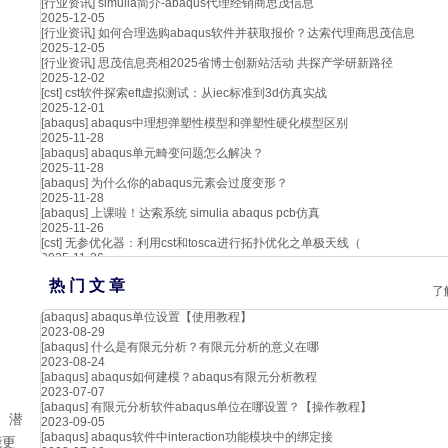
[行业资讯]
simulia简介-abaqus代理经销商思茂信息
2025-12-05
[行业资讯]
如何合理选购abaqus软件并获取报价？达索代理商思茂信息
2025-12-05
[行业资讯]
思茂信息亮相2025省博士创新站活动 共探产学研新路径
2025-12-02
[cst]
cst软件探索eft虚拟测试：从iec标准到3d仿真实战
2025-12-01
[abaqus]
abaqus中理想弹塑性模型和弹塑性硬化模型区别
2025-11-28
[abaqus]
abaqus单元畸变问题怎么解决？
2025-11-28
[abaqus]
为什么你的abaqus元素会过度变形？
2025-11-28
[abaqus]
上课啦！达索系统 simulia abaqus pcb仿真
2025-11-26
[cst]
无参优化器：利用cst和tosca进行拓扑优化之单极天线（
2025-11-26
热 门 文 章
了
[abaqus]
abaqus单位设置【使用教程】
2023-08-29
[abaqus]
什么是有限元分析？有限元分析的意义在哪
2023-08-24
[abaqus]
abaqus如何建模？abaqus有限元分析教程
2023-07-07
[abaqus]
有限元分析软件abaqus单位在哪设置？【操作教程】
。潜
2023-09-05
[abaqus]
abaqus软件中interaction功能模块中的绑定接
能更