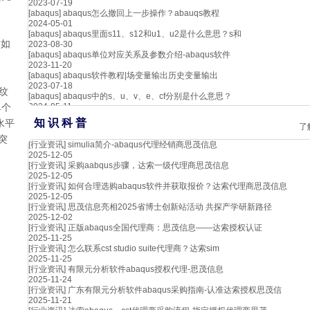
2023-07-19
[abaqus]
abaqus怎么撤回上一步操作？abauqs教程
2024-05-01
[abaqus]
abaqus里面s11、s12和u1、u2是什么意思？s和
，如
2023-08-30
[abaqus]
abaqus单位对应关系及参数介绍-abaqus软件
2023-11-20
[abaqus]
abaqus软件教程|场变量输出历史变量输出
2023-07-18
纹
[abaqus]
abaqus中的s、u、v、e、cf分别是什么意思？
2024-05-11
单个
知 识 科 普
水平
了
突
[行业资讯]
simulia简介-abaqus代理经销商思茂信息
2025-12-05
[行业资讯]
采购aabqus步骤，达索一级代理商思茂信息
2025-12-05
[行业资讯]
如何合理选购abaqus软件并获取报价？达索代理商思茂信息
2025-12-05
[行业资讯]
思茂信息亮相2025省博士创新站活动 共探产学研新路径
2025-12-02
[行业资讯]
正版abaqus全国代理商：思茂信息——达索授权认证
2025-11-25
[行业资讯]
怎么联系cst studio suite代理商？达索sim
2025-11-25
[行业资讯]
有限元分析软件abaqus授权代理-思茂信息
2025-11-24
[行业资讯]
广东有限元分析软件abaqus采购指南-认准达索授权思茂信
2025-11-21