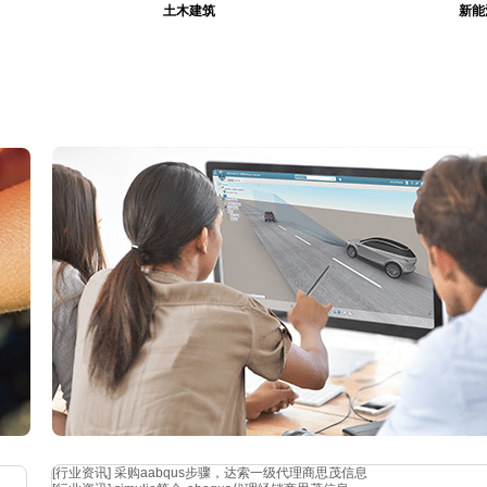
土木建筑
新能
[行业资讯]
采购aabqus步骤，达索一级代理商思茂信息