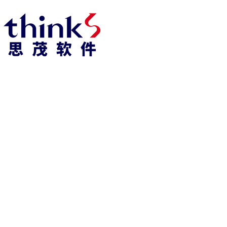
918博天堂918博天堂官网首页 home
产品 products
abaqus
cst
xflow
资 讯 中 心
powerflow
catia
fe-safe
isight
tosca
simpack
方案 solution
汽车交通
高科技
新能源
土木建筑
生命科学
工业设备
能源材料
服务 service
体验培训
资料获取
索取报价
资讯 information
abaqus