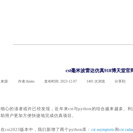
cst
有限元知识
行业资讯
客户案例
关于 thinks
联系918博天堂官网
企业荣誉
cst技术文章
abaqus技术文章
行业资讯
有限元知识
客户案例
cst毫米波雷达仿真918博天堂
来源:
|
作者:
thinks
|
发布时间:
2023-12-07
|
1401
次浏览
|
分享到:
细心的读者或许已经发现，近年来
cst与python的结合越来越多
助用户更加方便快捷地完成仿真项目。
在
cst2023版本中，我们新增了两个python库：
cst.asymptotic
和
cst.rada