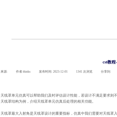
cst
有限元知识
行业资讯
客户案例
关于 thinks
联系918博天堂官网
企业荣誉
cst技术文章
abaqus技术文章
行业资讯
有限元知识
客户案例
cst教
来源:
|
作者:
thinks
|
发布时间:
2023-12-01
|
1341
次浏览
|
分享到:
天线罩单元仿真可以帮助我们及时评估设计性能，若设计不满足要求则
天线罩结构为例，介绍天线罩单元仿真后处理的相关功能。
天线罩最大入射角是天线罩设计的重要指标，仿真中我们需要对天线罩