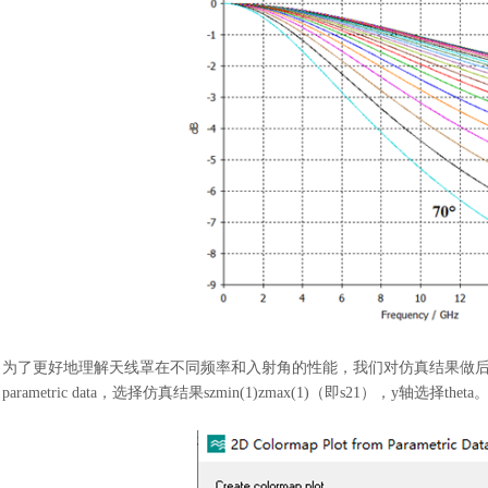
为了更好地理解天线罩在不同频率和入射角的性能，我们对仿真结果做
parametric data，选择仿真结果szmin(1)zmax(1)（即s21），y轴选择theta