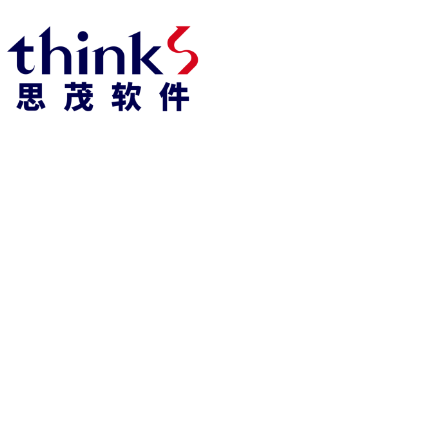
918博天堂918博天堂官网首页 home
产品 products
abaqus
cst
xflow
资 讯 中 心
powerflow
catia
fe-safe
isight
tosca
simpack
方案 solution
汽车交通
高科技
新能源
土木建筑
生命科学
工业设备
能源材料
服务 service
体验培训
资料获取
索取报价
资讯 information
abaqus