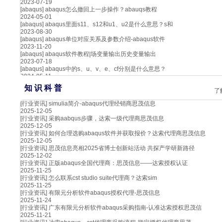
2023-07-19
[abaqus]
abaqus怎么撤回上一步操作？abauqs教程
2024-05-01
[abaqus]
abaqus里面s11、s12和u1、u2是什么意思？s和
2023-08-30
[abaqus]
abaqus单位对应关系及参数介绍-abaqus软件
2023-11-20
[abaqus]
abaqus软件教程|场变量输出历史变量输出
2023-07-18
[abaqus]
abaqus中的s、u、v、e、cf分别是什么意思？
2024-05-11
知 识 科 普
了
[行业资讯]
simulia简介-abaqus代理经销商思茂信息
2025-12-05
[行业资讯]
采购aabqus步骤，达索一级代理商思茂信息
2025-12-05
[行业资讯]
如何合理选购abaqus软件并获取报价？达索代理商思茂信息
2025-12-05
[行业资讯]
思茂信息亮相2025省博士创新站活动 共探产学研新路径
2025-12-02
[行业资讯]
正版abaqus全国代理商：思茂信息——达索授权认证
2025-11-25
[行业资讯]
怎么联系cst studio suite代理商？达索sim
2025-11-25
[行业资讯]
有限元分析软件abaqus授权代理-思茂信息
2025-11-24
[行业资讯]
广东有限元分析软件abaqus采购指南-认准达索授权思茂信
2025-11-21