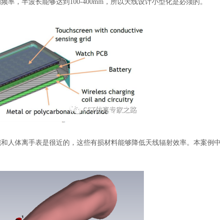
率，半波长能够达到100-400mm，所以天线设计小型化是必须的。
腕和人体离手表是很近的，这些有损材料能够降低天线辐射效率。本案例