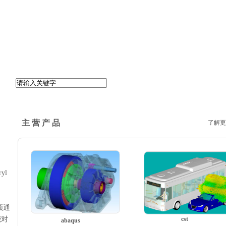
主 营 产 品
了解更
ryl
须通
能对
cst
abaqus