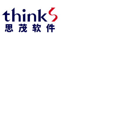
918博天堂918博天堂官网首页 home
产品 products
abaqus
cst
xflow
资 讯 中 心
powerflow
catia
fe-safe
isight
tosca
simpack
方案 solution
汽车交通
高科技
新能源
土木建筑
生命科学
工业设备
能源材料
服务 service
体验培训
资料获取
索取报价
资讯 information
abaqus