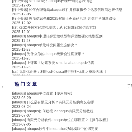
[行业资讯]
simulia简介-abaqus代理经销商思茂信息
2025-12-05
[行业资讯]
如何合理选购abaqus软件并获取报价？达索代理商思茂信息
2025-12-05
[行业资讯]
思茂信息亮相2025省博士创新站活动 共探产学研新路径
2025-12-02
[cst]
cst软件探索eft虚拟测试：从iec标准到3d仿真实战
2025-12-01
[abaqus]
abaqus中理想弹塑性模型和弹塑性硬化模型区别
2025-11-28
[abaqus]
abaqus单元畸变问题怎么解决？
2025-11-28
[abaqus]
为什么你的abaqus元素会过度变形？
2025-11-28
[abaqus]
上课啦！达索系统 simulia abaqus pcb仿真
2025-11-26
[cst]
无参优化器：利用cst和tosca进行拓扑优化之单极天线（
2025-11-26
热 门 文 章
中，
了
[abaqus]
abaqus单位设置【使用教程】
2023-08-29
[abaqus]
什么是有限元分析？有限元分析的意义在哪
2023-08-24
[abaqus]
abaqus如何建模？abaqus有限元分析教程
2023-07-07
[abaqus]
有限元分析软件abaqus单位在哪设置？【操作教程】
2023-09-05
[abaqus]
abaqus软件中interaction功能模块中的绑定接