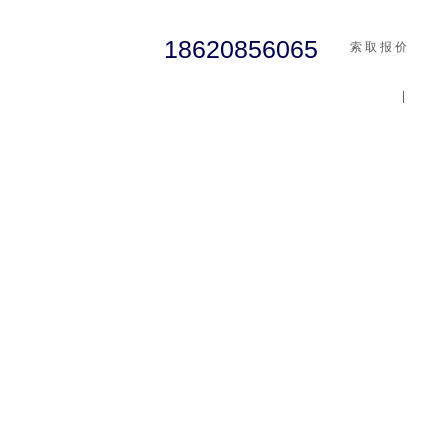
18620856065
索 取 报 价
|
cst
abaqus
行业资讯
有限元知识
客户案例