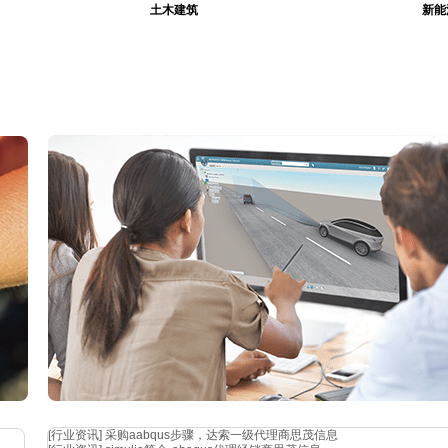
土木建筑
新能
介质
[行业资讯]
采购aabqus步骤，达索一级代理商思茂信息