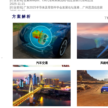
[行业资讯]
达索abaqus、cst代理商采购流程-指定授权代理商思茂
2025-11-21
[行业资讯]
广东2025半导体及零部件学会发展论坛落幕，广州思茂信息获
2025-11-20
方 案 解 析
了
比，
汽车交通
风能
生物医疗