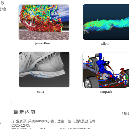
的数
传输
powerflow
xflow
catia
simpack
最 新 内 容
了解
[行业资讯]
采购aabqus步骤，达索一级代理商思茂信息
最
2025-12-05