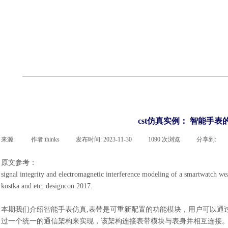
cst
有限元知识
行业资讯
客户案例
关于 thinks
联系918博天堂官网
企业荣誉
cst技术文章
abaqus技术文章
行业资讯
有限元知识
客户案例
cst仿真实例： 智能手
来源:
|
作者:
thinks
|
发布时间:
2023-11-30
|
1090
次浏览
|
分享到:
原文参考：
signal integrity and electromagnetic interference modeling of a smartwatch we
kostka and etc. designcon 2017.
本期我们介绍智能手表仿真
,表带是可重新配置的功能模块，用户可以通
过一个统一的通信架构来实现，该架构连接表带模块与表身并相互连接