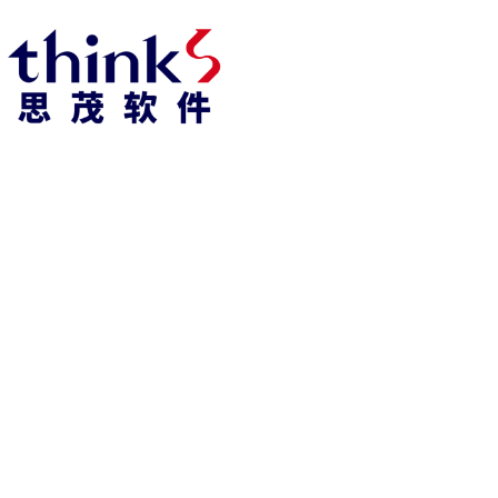
918博天堂918博天堂官网首页 home
产品 products
abaqus
cst
xflow
资 讯 中 心
powerflow
catia
fe-safe
isight
tosca
simpack
方案 solution
汽车交通
高科技
新能源
土木建筑
生命科学
工业设备
能源材料
服务 service
体验培训
资料获取
索取报价
资讯 information
abaqus