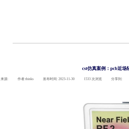
cst
有限元知识
行业资讯
客户案例
关于 thinks
联系918博天堂官网
企业荣誉
cst技术文章
abaqus技术文章
行业资讯
有限元知识
客户案例
cst仿真案例：pcb近
来源:
|
作者:
thinks
|
发布时间:
2023-11-30
|
1533
次浏览
|
分享到: