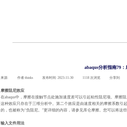
cst
有限元知识
行业资讯
客户案例
关于 thinks
联系918博天堂官网
企业荣誉
cst技术文章
abaqus技术文章
行业资讯
有限元知识
客户案例
abaqus分析指南7
来源:
|
作者:
thinks
|
发布时间:
2023-11-30
|
1118
次浏览
|
分享到:
摩擦阻尼效应
在
abaqus中，
摩擦在接触节点处施加速度差可以引起粘性阻尼项。摩擦阻
这种效应只存在于三维分析中。第二个效应是由速度相关的摩擦系数引
的，也被称为“负阻尼。”更详细的内容，请参见库仑摩擦。您可以将这
输入文件用法