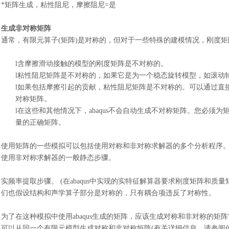
*矩阵生成，粘性阻尼，摩擦阻尼=是
生成非对称矩阵
通常，有限元算子
(矩阵)是对称的，但对于一些特殊的建模情况，刚度
l
含摩擦滑动接触的模型的刚度矩阵是不对称的。
l
粘性阻尼矩阵是不对称的，如果它是为一个稳态旋转模型，如滚动
l
如果包括摩擦引起的贡献，粘性阻尼矩阵是不对称的。可以通过直
对称矩阵。
l
在这些和其他情况下，
abaqus不会自动生成不对称矩阵。您必须
量的正确矩阵。
使用矩阵的一些模拟可以包括使用对称和非对称求解器的多个分析程序
使用非对称求解器的一般静态步骤。
实频率提取步骤。
(在abaqus中实现的实特征解算器要求刚度矩阵和
们也假设结构和声学算子部分是对称的，只有耦合项违反了对称性。
为了在这种模拟中使用
abaqus生成的矩阵，应该生成对称和非对称的
可以从同一个有限元模型生成对称和非对称矩阵(有关详细信息，请参阅