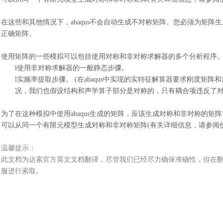
在这些和其他情况下，
abaqus不会自动生成不对称矩阵。您必须为矩
正确矩阵。
使用矩阵的一些模拟可以包括使用对称和非对称求解器的多个分析程序
l
使用非对称求解器的一般静态步骤。
l
实频率提取步骤。
(在abaqus中实现的实特征解算器要求刚度矩
况，我们也假设结构和声学算子部分是对称的，只有耦合项违反了
为了在这种模拟中使用
abaqus生成的矩阵，应该生成对称和非对称的
可以从同一个有限元模型生成对称和非对称矩阵(有关详细信息，请参阅
温馨提示：
此文档为
达索
官方
英文文档
翻译，尽管我们已经尽力确保准确性，但在
服进行索取。