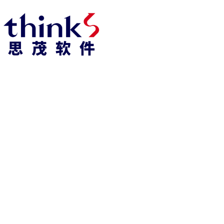
918博天堂918博天堂官网首页 home
产品 products
abaqus
cst
xflow
资 讯 中 心
powerflow
catia
fe-safe
isight
tosca
simpack
方案 solution
汽车交通
高科技
新能源
土木建筑
生命科学
工业设备
能源材料
服务 service
体验培训
资料获取
索取报价
资讯 information
abaqus