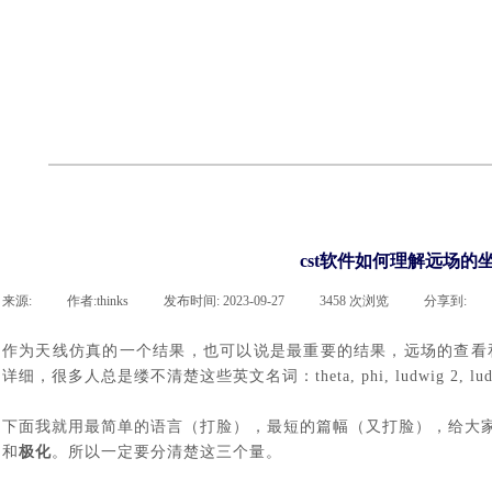
cst
有限元知识
行业资讯
客户案例
关于 thinks
联系918博天堂官网
企业荣誉
cst技术文章
abaqus技术文章
行业资讯
有限元知识
客户案例
cst软件如何理解远场的
来源:
|
作者:
thinks
|
发布时间:
2023-09-27
|
3458
次浏览
|
分享到:
作
为天线仿真的一个结果，也可以说是最重要的结果，远场的查看
详细，很多人总是缕不清楚这些英文名词：
theta, phi, ludwig 2, lu
下面我就用最简单的语言（打脸），最短的篇幅（又打脸），给大
和
极化
。所以一定要分清楚这三个量。