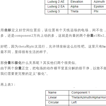
用
坐标
定义好空间位置后，该位置有个天线远场的电场，闲不住
多，还是
component2
方向上动的多，这就是向量的两个
分量
e1
和
e2
好吧，因为
theta
和
phi
太流行，允许球坐标这么任性吧。这里只有
l
最不同，显得很有生活的样子。
那
分量
和
极化
什么关系呢？其实他们两个很类似。
由于两个
分量
正交，把电场的动作横平竖直分解的很干净，以致不
我们需要更完整的定义
“极化“。
再上表
3
：