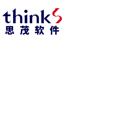
918博天堂918博天堂官网首页 home
产品 products
abaqus
cst
xflow
资 讯 中 心
powerflow
catia
fe-safe
isight
tosca
simpack
方案 solution
汽车交通
高科技
新能源
土木建筑
生命科学
工业设备
能源材料
服务 service
体验培训
资料获取
索取报价
资讯 information
abaqus