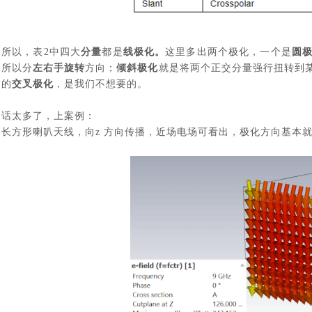
所以，表
2
中四大
分量
都是
线极化。
这里多出两个极化，一个是
圆
所以分
左右手旋转
方向；
倾斜极化
就是将两个正交分量强行扭转到
的
交叉极化
，是我们不想要的。
话太多了，上案例：
长方形喇叭天线，向
z
方向传播，近场电场可看出，极化方向基本