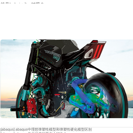
就是
ludwig 3
，对吧？
再说
分量
，默认是不显示分量的，显示的是绝对值
abs
。
当然下拉就可以看
分量
，一看又是
theta
和
phi
分量
，这就明白了，
[abaqus]
abaqus中理想弹塑性模型和弹塑性硬化模型区别