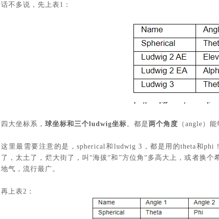
话不多说，先上表
1
：
四大坐标系，
球坐标和三个
ludwig
坐标
。都是
两个角度
（
angle
）能
这里最需要注意的是，
spherical
和
ludwig 3
，都是用的
theta
和
phi
了，太土了，烂大街了，叫
“海拔“和”方位角“多高大上，或者换
地气，流行最广。
再上表
2
：