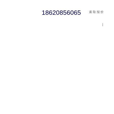
18620856065
索 取 报 价
|
cst
abaqus
行业资讯
有限元知识
客户案例