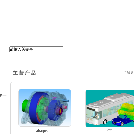
主 营 产 品
了解更
在一
cst
abaqus