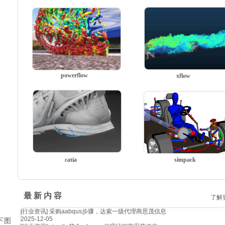
powerflow
xflow
catia
simpack
最 新 内 容
了解
[行业资讯]
采购aabqus步骤，达索一级代理商思茂信息
2025-12-05
下图