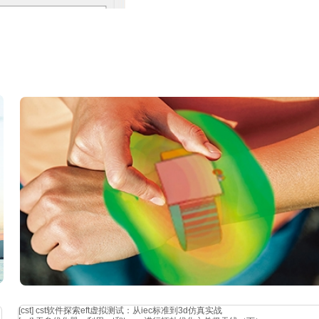
m1、m2，后面我们在sweep里扫描的时候把m1=1,m2=0的状态
的相位差，改变t1可以改变波位指向，实际情况应该利用单元间距和
[cst]
cst软件探索eft虚拟测试：从iec标准到3d仿真实战