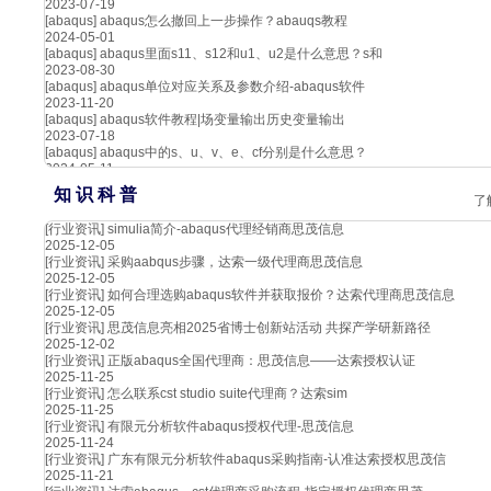
2023-07-19
[abaqus]
abaqus怎么撤回上一步操作？abauqs教程
2024-05-01
[abaqus]
abaqus里面s11、s12和u1、u2是什么意思？s和
2023-08-30
[abaqus]
abaqus单位对应关系及参数介绍-abaqus软件
2023-11-20
[abaqus]
abaqus软件教程|场变量输出历史变量输出
2023-07-18
[abaqus]
abaqus中的s、u、v、e、cf分别是什么意思？
2024-05-11
知 识 科 普
了
[行业资讯]
simulia简介-abaqus代理经销商思茂信息
2025-12-05
[行业资讯]
采购aabqus步骤，达索一级代理商思茂信息
2025-12-05
[行业资讯]
如何合理选购abaqus软件并获取报价？达索代理商思茂信息
2025-12-05
[行业资讯]
思茂信息亮相2025省博士创新站活动 共探产学研新路径
2025-12-02
[行业资讯]
正版abaqus全国代理商：思茂信息——达索授权认证
2025-11-25
[行业资讯]
怎么联系cst studio suite代理商？达索sim
2025-11-25
[行业资讯]
有限元分析软件abaqus授权代理-思茂信息
2025-11-24
[行业资讯]
广东有限元分析软件abaqus采购指南-认准达索授权思茂信
2025-11-21