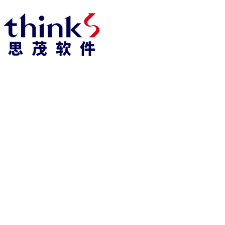
918博天堂918博天堂官网首页 home
产品 products
abaqus
cst
xflow
资 讯 中 心
powerflow
catia
fe-safe
isight
tosca
simpack
方案 solution
汽车交通
高科技
新能源
土木建筑
生命科学
工业设备
能源材料
服务 service
体验培训
资料获取
索取报价
资讯 information
abaqus