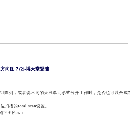
scan方向图？(2)-博天堂登陆
两组阵列，或者说不同的天线单元形式分开工作时，是否也可以合成
波位扫描的
total scan设置。
，如下图所示：