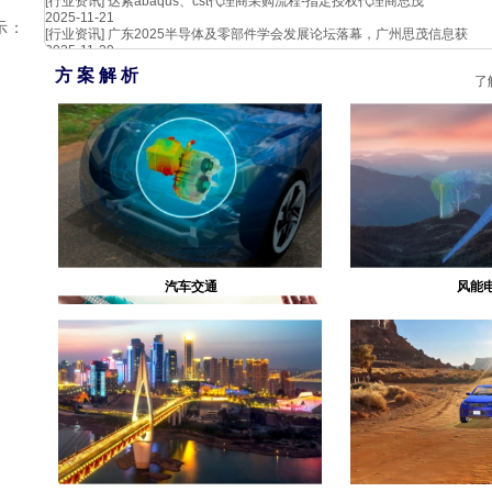
[行业资讯]
达索abaqus、cst代理商采购流程-指定授权代理商思茂
2025-11-21
所示：
[行业资讯]
广东2025半导体及零部件学会发展论坛落幕，广州思茂信息获
2025-11-20
方 案 解 析
了
汽车交通
风能
生物医疗