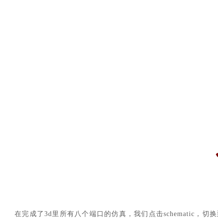
在完成了
3d里所有八个端口的仿真，我们点击schemati