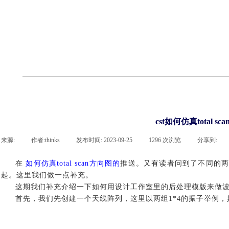
cst
有限元知识
行业资讯
客户案例
关于 thinks
联系918博天堂官网
企业荣誉
cst技术文章
abaqus技术文章
行业资讯
有限元知识
客户案例
cst如何仿真total 
来源:
|
作者:
thinks
|
发布时间:
2023-09-25
|
1296
次浏览
|
分享到:
在
如何仿真total scan方向图的
推送。又有读者问到了不同的
起。这里我们做一点补充。
这期我们补充介绍一下如何用设计工作室里的后处理模版来做
首先，我们先创建一个天线阵列，这里以两组
1*4的振子举例