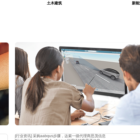
土木建筑
新能
就是
波位
[行业资讯]
采购aabqus步骤，达索一级代理商思茂信息