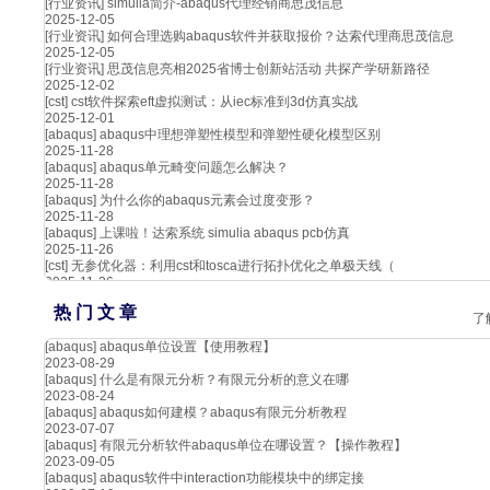
[行业资讯]
simulia简介-abaqus代理经销商思茂信息
2025-12-05
[行业资讯]
如何合理选购abaqus软件并获取报价？达索代理商思茂信息
2025-12-05
[行业资讯]
思茂信息亮相2025省博士创新站活动 共探产学研新路径
2025-12-02
[cst]
cst软件探索eft虚拟测试：从iec标准到3d仿真实战
2025-12-01
[abaqus]
abaqus中理想弹塑性模型和弹塑性硬化模型区别
2025-11-28
[abaqus]
abaqus单元畸变问题怎么解决？
2025-11-28
[abaqus]
为什么你的abaqus元素会过度变形？
2025-11-28
[abaqus]
上课啦！达索系统 simulia abaqus pcb仿真
2025-11-26
[cst]
无参优化器：利用cst和tosca进行拓扑优化之单极天线（
2025-11-26
热 门 文 章
了
[abaqus]
abaqus单位设置【使用教程】
2023-08-29
[abaqus]
什么是有限元分析？有限元分析的意义在哪
2023-08-24
[abaqus]
abaqus如何建模？abaqus有限元分析教程
2023-07-07
[abaqus]
有限元分析软件abaqus单位在哪设置？【操作教程】
2023-09-05
[abaqus]
abaqus软件中interaction功能模块中的绑定接