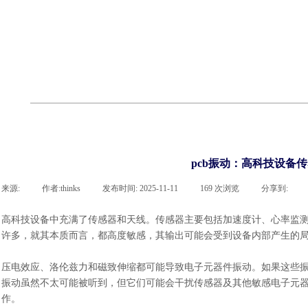
cst
有限元知识
行业资讯
客户案例
关于 thinks
联系918博天堂官网
企业荣誉
cst技术文章
abaqus技术文章
行业资讯
有限元知识
客户案例
pcb振动：高科技设备
来源:
|
作者:
thinks
|
发布时间:
2025-11-11
|
169
次浏览
|
分享到:
高科技设备中充满了传感器和天线。传感器主要包括加速度计、心率监
许多，就其本质而言，都高度敏感，其输出可能会受到设备内部产生的
压电效应、洛伦兹力和磁致伸缩都可能导致电子元器件振动。如果这些
振动虽然不太可能被听到，但它们可能会干扰传感器及其他敏感电子元
作。