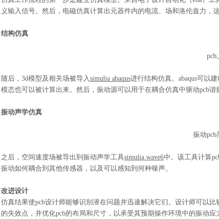
义输入信号。然后，电磁仿真计算出元器件内的电流、场和洛伦兹力，
结构仿真
pc
随后，3d模型及相关场被导入
simulia abaqus
进行结构仿真。abaqus可
模态也可以被计算出来。然后，振动源可以用于在耦合仿真中驱动pcb谐
振动声学仿真
振动
pc
之后，空间速度场被导出到振动声学工具
simulia wave6
中。该工具计算p
振动如何耦合到其他传感器，以及可以感知到何种噪声。
改进设计
仿真结果使
pcb设计师能够识别潜在问题并迅速解决它们。设计师可以比
的失效点，并优化pcb的布局和尺寸，以承受其预期操作环境中的振动