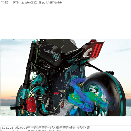
问题，可以有效提高设备的可靠性。
如果识别出振动问题，工程师可以使用以下几种方法来改进
pcb布局：
01
在条件允许的情况下，调整振动源和受影响传感器的位置，将这些敏
02
使用噪声抑制元器件，如橡胶阻尼器，也可以减少振动。
03
变换固定
pcb的安装点和螺丝。
04
调整
pcb的尺寸或形状以消除谐振。
结论
pcb上的振动会导致不必要的噪声和元器件之间的干扰。仿真可以揭示振
法，将电磁、结构和振动声学仿真方法集成到电子设计自动化（eda）工作流
程。通过使用仿真，pcb设计师可以在无需耗费成本构建和测试实体样机的
计，并降低问题在开发后期或发布后出现的风险。
[abaqus]
abaqus中理想弹塑性模型和弹塑性硬化模型区别