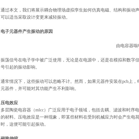
通过本文，我们将展示耦合物理场虚拟孪生如何仿真电磁、结构和振动
可以适当采取设计变更来减轻振动。
电子元器件产生振动的原因
由电容器嗡
振荡信号在电子学中被广泛使用，无论是在电源中，还是在模拟和数字
号引起的振动影响。
通常情况下，这些振动可以忽略不计。然而，如果元器件安装在
pcb上
元器件，并可能对其功能产生不利影响。
压电效应
多层陶瓷电容器（
mlcc）广泛应用于电子领域，包括去耦、滤波和时序
的材料。压电效应是一种现象，即某些材料在受到机械应力时会产生电
时，这便可能引起振动。
磁致伸缩