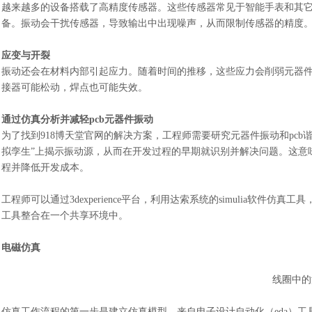
越来越多的设备搭载了高精度传感器。这些传感器常见于智能手表和其
备。振动会干扰传感器，导致输出中出现噪声，从而限制传感器的精度
应变与开裂
振动还会在材料内部引起应力。随着时间的推移，这些应力会削弱元器
接器可能松动，焊点也可能失效。
通过仿真分析并减轻
pcb元器件振动
为了找到918博天堂官网的解决方案，工程师需要研究元器件振动和
pc
拟孪生”上揭示振动源，从而在开发过程的早期就识别并解决问题。这意
程并降低开发成本。
工程师可以通过
3dexperience平台，利用达索系统的simulia
工具整合在一个共享环境中。
电磁仿真
线圈中的
仿真工作流程的第一步是建立仿真模型。来自电子设计自动化（eda）工具