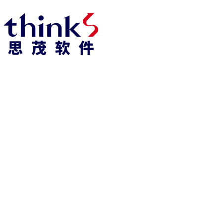
918博天堂918博天堂官网首页 home
产品 products
abaqus
cst
xflow
资 讯 中 心
powerflow
catia
fe-safe
isight
tosca
simpack
方案 solution
汽车交通
高科技
新能源
土木建筑
生命科学
工业设备
能源材料
服务 service
体验培训
资料获取
索取报价
资讯 information
abaqus