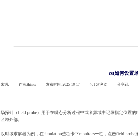
cst
有限元知识
行业资讯
客户案例
关于 thinks
联系918博天堂官网
企业荣誉
cst技术文章
abaqus技术文章
行业资讯
有限元知识
客户案例
cst如何设置
来源:
|
作者:
thinks
|
发布时间:
2025-10-17
|
461
次浏览
|
分享到:
场探针（
field probe）用于在瞬态分析过程中或者频域中记录指定位置
区域外部。
以时域求解器为例，在
simulation选项卡下monitors一栏，点击fi