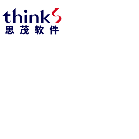
918博天堂918博天堂官网首页 home
产品 products
abaqus
cst
xflow
资 讯 中 心
powerflow
catia
fe-safe
isight
tosca
simpack
方案 solution
汽车交通
高科技
新能源
土木建筑
生命科学
工业设备
能源材料
服务 service
体验培训
资料获取
索取报价
资讯 information
abaqus