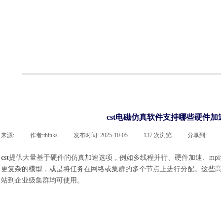
cst
有限元知识
行业资讯
客户案例
关于 thinks
联系918博天堂官网
企业荣誉
cst技术文章
abaqus技术文章
行业资讯
有限元知识
客户案例
cst电磁仿真软件支持哪些硬件加
来源:
|
作者:
thinks
|
发布时间:
2025-10-05
|
137
次浏览
|
分享到:
cst
提供大量基于硬件的仿真加速选项，例如多线程并行、硬件加速、mp
更复杂的模型，或是将任务在网络或集群的多个节点上进行分配。这些高性
站到企业级集群均可使用。