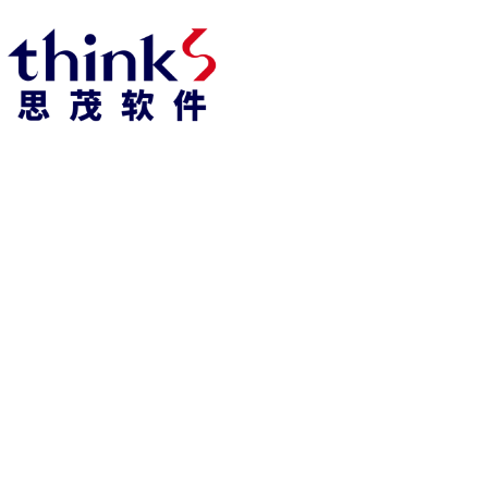
918博天堂918博天堂官网首页 home
产品 products
abaqus
cst
xflow
资 讯 中 心
powerflow
catia
fe-safe
isight
tosca
simpack
方案 solution
汽车交通
高科技
新能源
土木建筑
生命科学
工业设备
能源材料
服务 service
体验培训
资料获取
索取报价
资讯 information
abaqus