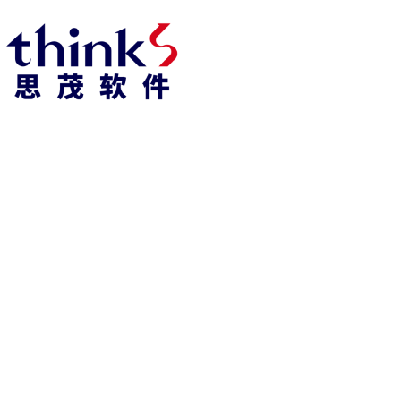
918博天堂918博天堂官网首页 home
产品 products
abaqus
cst
xflow
资 讯 中 心
powerflow
catia
fe-safe
isight
tosca
simpack
方案 solution
汽车交通
高科技
新能源
土木建筑
生命科学
工业设备
能源材料
服务 service
体验培训
资料获取
索取报价
资讯 information
abaqus