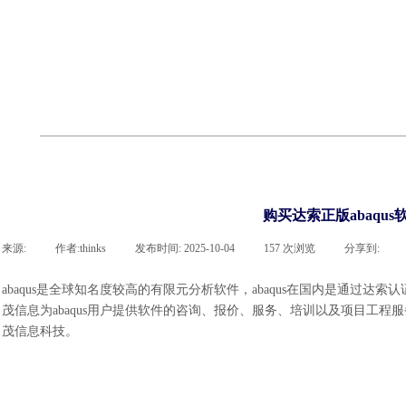
cst
有限元知识
行业资讯
客户案例
关于 thinks
联系918博天堂官网
企业荣誉
cst技术文章
abaqus技术文章
行业资讯
有限元知识
客户案例
购买达索正版abaqu
来源:
|
作者:
thinks
|
发布时间:
2025-10-04
|
157
次浏览
|
分享到:
abaqus
是全球知名度较高的有限元分析软件，abaqus在国内是通过达索认
茂信息为abaqus用户提供软件的咨询、报价、服务、培训以及项目工程服
茂信息科技。