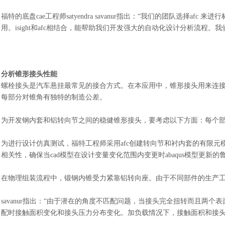
福特的底盘
cae工程师satyendra savanur指出：“我们的团队选择
用。isight和afc相结合，能帮助我们开发强大的自动化设计分析流
分析锥形接头性能
螺栓接头是汽车悬挂最常见的接合方式。在本应用中，锥形接头用来连
每部分对锥角有独特的制造公差。
为开发钢内套和铝转向节之间的稳健锥形接头，要考虑以下方面：每个
为进行设计仿真测试，福特工程师采用
afc创建转向节和衬内套的有限元模
相关性，确保当cad模型在设计变量变化范围内变更时abaqus模型更新的
在物理组装流程中，锻钢内锥受力紧靠铝转向座。由于不同部件的生产
savanur指出：“由于潜在的角度不匹配问题，当接头完全扭转而且两
配时接触面积变化和接头压力分布变化。加负载情况下，接触面积和接