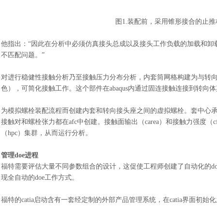
图
1.装配前，采用锥形接合的止
他指出：
“因此在分析中必须仿真接头总成以及接头工作负载的加载和卸
不匹配问题。”
对进行稳健性接触分析乃至接触压力分布分析，内套筒网格构建为与转
色），可简化接触工作。这个部件在abaqus内通过固连接触连接到转向
为模拟螺栓装配流程而创建内套和转向接头座之间的虚拟螺栓。套中心
接触对和螺栓张力都在afc中创建。接触面输出（carea）和接触力强度（c
（hpc）集群，从而运行分析。
管理
doe进程
福特需要评估大量不同参数组合的设计，这促使工程师创建了自动化的
现全自动的doe工作方式。
福特的
catia启动含有一套经定制的外部产品管理系统，在catia界面