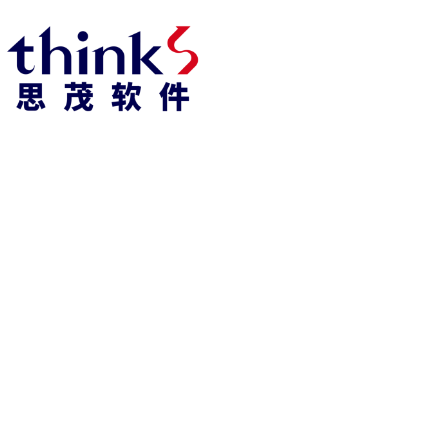
918博天堂918博天堂官网首页 home
产品 products
abaqus
cst
xflow
资 讯 中 心
powerflow
catia
fe-safe
isight
tosca
simpack
方案 solution
汽车交通
高科技
新能源
土木建筑
生命科学
工业设备
能源材料
服务 service
体验培训
资料获取
索取报价
资讯 information
abaqus