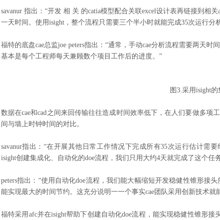
savanur 指出：“开发 相 关 的catia模型配合关联excel设计表
一天时间。使用isight，整个流程只需要三个半小时就能完成35次运行分
福特的底盘
cae总监joe peters指出：“通常，手动cae分析流程
基本是每个工程师每天兼顾数个项目工作后的进度。”
图
3.采用isigh
数据在
cae和cad之间来回传输往往造成时间效率低下，在人们要做多
间与墙上时钟时间的对比。
savanur指出：“在开展其他日常工作情况下完成所有35次运行估计需
isight创建集成化、自动化的doe流程，我们只用大约4天就完成了这
peters指出：“使用自动化doe流程，我们能大幅缩短开发稳健性锥形
能实现最大的时间节约。这充分说明一一个事实cae团队采用创新技术就
福特采用
afc并在isight帮助下创建自动化doe流程，能实现稳健