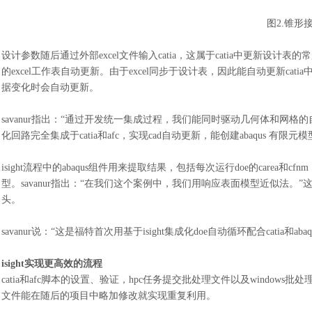
图
2.锥形
设计参数随后通过外部
excel文件输入catia，这属于catia中更新设计
的excel工作表自动更新。由于excel同步于设计表，因此能自动更新cati
据变化时会自动更新。
savanur指出：“通过开发统一集成过程，我们能同时驱动几何体和网格的自
化回路完全集成于catia和afc，实现cad自动更新，能创建abaqus 
isight流程中的abaqus组件用来提取结果，包括每次运行doe的carea和c
型。savanur指出：“在我们这个案例中，我们用响应表面模型近似法
头。
savanur说：“这是福特首次用基于isight集成化doe自动循环配合catia和
isight实现更高效的流程
catia和afc脚本的设置、验证，hpc任务提交批处理文件以及wind
文件能在随后的项目中略加修改就实现重复利用。