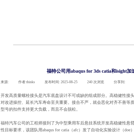
cst
有限元知识
行业资讯
客户案例
关于 thinks
联系918博天堂官网
企业荣誉
cst技术文章
abaqus技术文章
行业资讯
有限元知识
客户案例
福特公司用abaqus for 3ds catia
来源:
|
作者:
thinks
|
发布时间:
2025-08-25
|
240
次浏览
|
分享到:
开发高质量螺栓接头是汽车底盘设计不可或缺的组成部分。高稳健性接
对改进操控、延长汽车寿命至关重要。接合不严，就会恶化对齐不善等
型号的扣件支持更大负载，而且不会脱松。
福特汽车公司的工程师接到了为中型乘用车后悬挂系统开发高稳健性悬
性目标要求，该团队用abaqus for catia（afc）发了自动化实验设计（