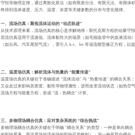
守恒等物理定律，通过离散化算法（如有限差分法、有限元法、有限体
终得到流体速度、压力、温度、浓度等关键参数的分布与变化规律。
一、流场仿真：聚焦流体运动的
“动态轨迹”
从技术原理来看，流场仿真的核心是求解纳维
- 斯托克斯方程的动量守
层流仿真适用于流速低、流体黏性大的场景（如毛细血管中的血液流动
（如台风、汽车尾部气流），需引入 k-ε、les 等湍流模型修正方程，以
二、温度场仿真：解析流体与热量的
“能量传递”
温度场仿真的关键在于准确描述
“流体流动” 与 “热量传递” 的耦合
又会反过来影响其密度、黏性等物理属性，进而改变流动状态（如热空
流场方程与能量方程，形成 “流 - 热耦合” 计算。
三、
多物理场耦合仿真：应对复杂系统的
“综合挑战”
多物理场耦合仿真的关键在于明确
“耦合关系” 的类型：一种是单向耦
的影响显著，而温度场对流传场的影响可忽略时）；另一种是双向耦合