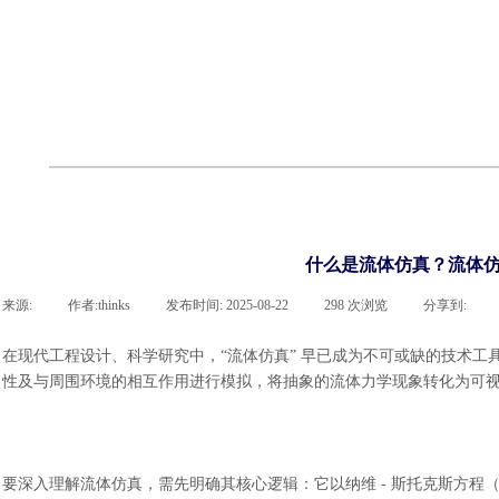
cst
有限元知识
行业资讯
客户案例
关于 thinks
联系918博天堂官网
企业荣誉
cst技术文章
abaqus技术文章
行业资讯
有限元知识
客户案例
什么是流体仿真？流体仿
来源:
|
作者:
thinks
|
发布时间:
2025-08-22
|
298
次浏览
|
分享到:
在现代工程设计、科学研究中，
“流体仿真” 早已成为不可或缺的技术
性及与周围环境的相互作用进行模拟，将抽象的流体力学现象转化为可
要深入理解流体仿真，需先明确其核心逻辑：它以纳维
- 斯托克斯方程（n