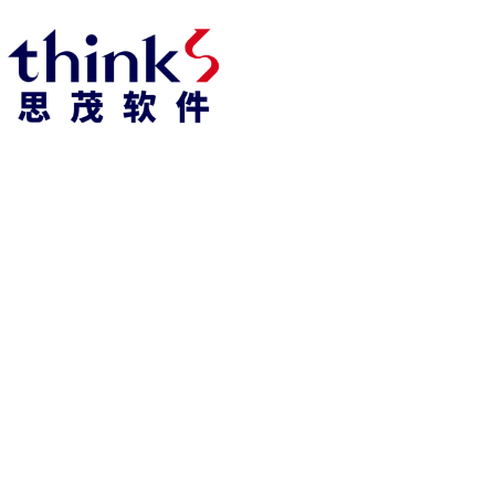
918博天堂918博天堂官网首页 home
产品 products
abaqus
cst
xflow
资 讯 中 心
powerflow
catia
fe-safe
isight
tosca
simpack
方案 solution
汽车交通
高科技
新能源
土木建筑
生命科学
工业设备
能源材料
服务 service
体验培训
资料获取
索取报价
资讯 information
abaqus