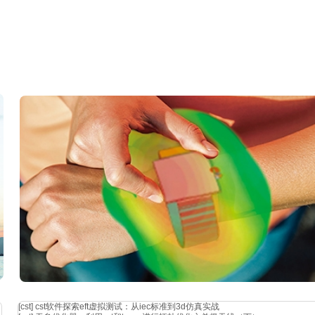
[cst]
cst软件探索eft虚拟测试：从iec标准到3d仿真实战