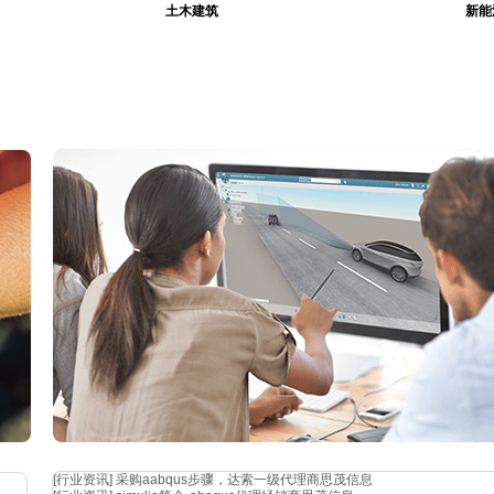
土木建筑
新能
[行业资讯]
采购aabqus步骤，达索一级代理商思茂信息