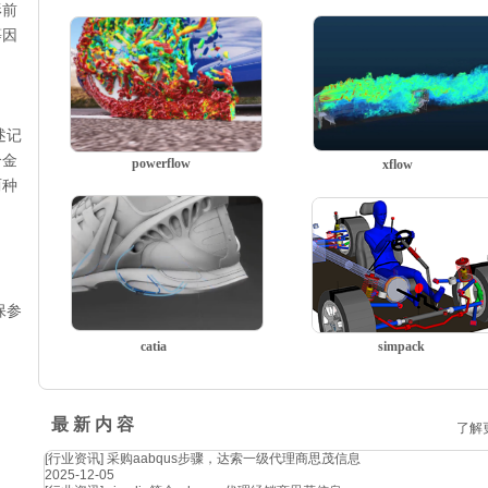
形前
等因
述记
合金
powerflow
xflow
两种
力
保参
catia
simpack
最 新 内 容
了解
[行业资讯]
采购aabqus步骤，达索一级代理商思茂信息
2025-12-05