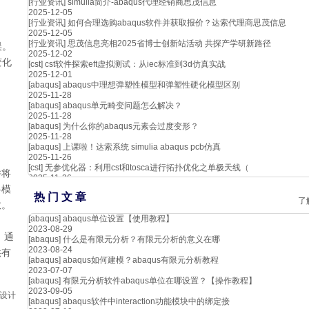
[行业资讯]
simulia简介-abaqus代理经销商思茂信息
2025-12-05
[行业资讯]
如何合理选购abaqus软件并获取报价？达索代理商思茂信息
2025-12-05
[行业资讯]
思茂信息亮相2025省博士创新站活动 共探产学研新路径
误。
2025-12-02
变化
[cst]
cst软件探索eft虚拟测试：从iec标准到3d仿真实战
2025-12-01
[abaqus]
abaqus中理想弹塑性模型和弹塑性硬化模型区别
2025-11-28
[abaqus]
abaqus单元畸变问题怎么解决？
2025-11-28
[abaqus]
为什么你的abaqus元素会过度变形？
2025-11-28
[abaqus]
上课啦！达索系统 simulia abaqus pcb仿真
2025-11-26
[cst]
无参优化器：利用cst和tosca进行拓扑优化之单极天线（
并将
2025-11-26
料模
热 门 文 章
了
数。
[abaqus]
abaqus单位设置【使用教程】
2023-08-29
。通
[abaqus]
什么是有限元分析？有限元分析的意义在哪
2023-08-24
供有
[abaqus]
abaqus如何建模？abaqus有限元分析教程
2023-07-07
[abaqus]
有限元分析软件abaqus单位在哪设置？【操作教程】
2023-09-05
c设计
[abaqus]
abaqus软件中interaction功能模块中的绑定接