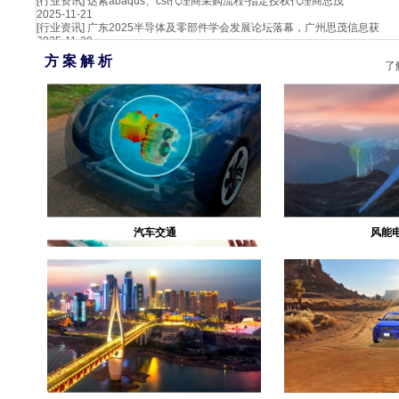
[行业资讯]
达索abaqus、cst代理商采购流程-指定授权代理商思茂
2025-11-21
[行业资讯]
广东2025半导体及零部件学会发展论坛落幕，广州思茂信息获
2025-11-20
方 案 解 析
了
汽车交通
风能
生物医疗