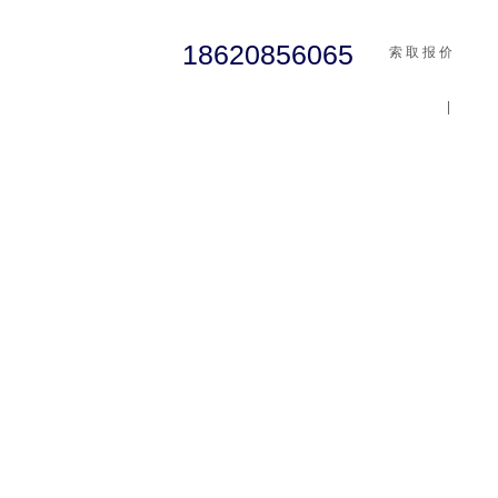
18620856065
索 取 报 价
|
cst
abaqus
行业资讯
有限元知识
客户案例