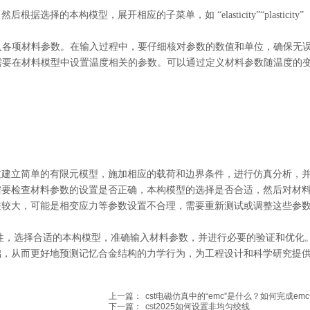
选项，然后根据选择的本构模型，展开相应的子菜单，如 “elasticity”“plasticity”
入各项材料参数。在输入过程中，要仔细核对参数的数值和单位，确保无
需要在材料模型中设置温度相关的参数。可以通过定义材料参数随温度的
过建立简单的有限元模型，施加相应的载荷和边界条件，进行仿真分析，
需要检查材料参数的设置是否正确，本构模型的选择是否合适，然后对材
差较大，可能是相变应力等参数设置不合理，需要重新测试或调整这些参
的特性，选择合适的本构模型，准确输入材料参数，并进行必要的验证和优化
础，从而更好地预测记忆合金结构的力学行为，为工程设计和科学研究提
上一篇：
cst电磁仿真中的“emc”是什么？如何完成em
下一篇：
cst2025如何设置非均匀绞线