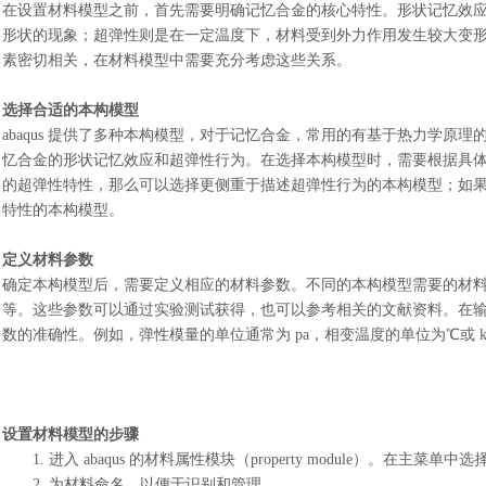
在设置材料模型之前，首先需要明确记忆合金的核心特性。形状记忆效
形状的现象；超弹性则是在一定温度下，材料受到外力作用发生较大变
素密切相关，在材料模型中需要充分考虑这些关系。
选择合适的本构模型
abaqus 提供了多种本构模型，对于记忆合金，常用的有基于热力学原理的本构模型
忆合金的形状记忆效应和超弹性行为。在选择本构模型时，需要根据具
的超弹性特性，那么可以选择更侧重于描述超弹性行为的本构模型；如
特性的本构模型。
定义材料参数
确定本构模型后，需要定义相应的材料参数。不同的本构模型需要的材
等。这些参数可以通过实验测试获得，也可以参考相关的文献资料。在
数的准确性。例如，弹性模量的单位通常为 pa，相变温度的单位为℃或 k，
设置材料模型的步骤
1.
进入
abaqus 的材料属性模块（property module）。在主菜单中选择 “
2.
为材料命名，以便于识别和管理。