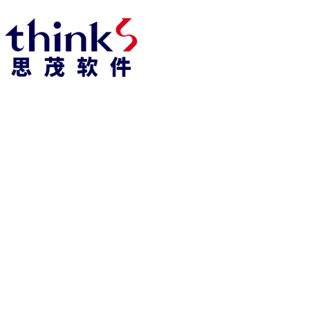
918博天堂918博天堂官网首页 home
产品 products
abaqus
cst
xflow
资 讯 中 心
powerflow
catia
fe-safe
isight
tosca
simpack
方案 solution
汽车交通
高科技
新能源
土木建筑
生命科学
工业设备
能源材料
服务 service
体验培训
资料获取
索取报价
资讯 information
abaqus