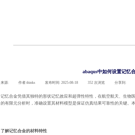
cst
有限元知识
行业资讯
客户案例
关于 thinks
联系918博天堂官网
企业荣誉
cst技术文章
abaqus技术文章
行业资讯
有限元知识
客户案例
abaqus中如何设置记
来源:
|
作者:
thinks
|
发布时间:
2025-08-18
|
352
次浏览
|
分享到:
记忆合金凭借其独特的形状记忆效应和超弹性特性，在航空航天、生物
的有限元分析时，准确设置其材料模型是保证仿真结果可靠性的关键。本文将
了解记忆合金的材料特性