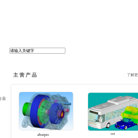
主 营 产 品
了解更
合金
cst
abaqus