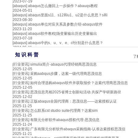
2023-07-19
[abaqus]
abaqus怎么撤回上一步操作？abauqs教程
2024-05-01
[abaqus]
abaqus里面s11、s12和u1、u2是什么意思？s和
2023-08-30
[abaqus]
abaqus单位对应关系及参数介绍-abaqus软件
2023-11-20
[abaqus]
abaqus软件教程|场变量输出历史变量输出
2023-07-18
[abaqus]
abaqus中的s、u、v、e、cf分别是什么意思？
2024-05-11
知 识 科 普
了
[行业资讯]
simulia简介-abaqus代理经销商思茂信息
2025-12-05
[行业资讯]
采购aabqus步骤，达索一级代理商思茂信息
2025-12-05
[行业资讯]
如何合理选购abaqus软件并获取报价？达索代理商思茂信息
2025-12-05
[行业资讯]
思茂信息亮相2025省博士创新站活动 共探产学研新路径
2025-12-02
[行业资讯]
正版abaqus全国代理商：思茂信息——达索授权认证
2025-11-25
[行业资讯]
怎么联系cst studio suite代理商？达索sim
2025-11-25
[行业资讯]
有限元分析软件abaqus授权代理-思茂信息
2025-11-24
[行业资讯]
广东有限元分析软件abaqus采购指南-认准达索授权思茂信
2025-11-21