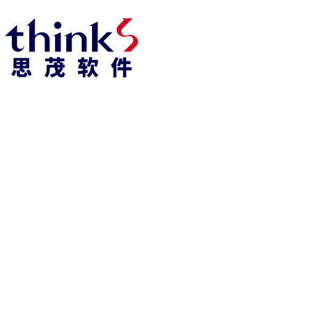
918博天堂918博天堂官网首页 home
产品 products
abaqus
cst
xflow
资 讯 中 心
powerflow
catia
fe-safe
isight
tosca
simpack
方案 solution
汽车交通
高科技
新能源
土木建筑
生命科学
工业设备
能源材料
服务 service
体验培训
资料获取
索取报价
资讯 information
abaqus