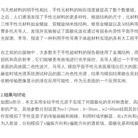
与天然材料的弱手性相比，手性元材料的响应强度被提高了数个数量级
之后，人们逐渐发现了手性元材料的更多特性。根据结构的尺寸，元材料可以
三维手性元材料如金螺旋、双螺旋纳米线结构、锥形金螺旋以及3d结构
费多托夫等人。发现并实验验证了圆极化波在通过有损各向异性平面手
光探测。李等。报道了一种利用手性等离子体超材料实现的具有大工程
在之前的出版物中，大多数关于手性超材料的报告都使用了金属结构，
损耗和高折射率，它们能够更有效地进行光学操控。吴等人通过一个手
表面的高效圆二色性波片。马等人..模拟平面手性元表面展现出巨大的
赫兹时域光谱系统测试样品的圆二向色性光谱，结果与模拟结果吻合良
依赖传输图像显示的潜在应用可能性，作为元表面的一个应用实例。
2.结果与讨论
如图
la所示，本文采用全硅手性元原子实现了对圆极化的非对称透射。高阻硅的
射的产生。其他参数分别设置为w1=20um，li=30um，w2=60um
作室模拟了手性亚原子的传输振幅和相移。利用时域求解器，在x方向和y
为入射波，分别模拟了x偏振方向和y偏散方向的透射场。圆极化基和线极