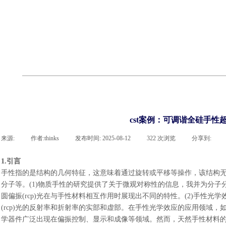
cst
有限元知识
行业资讯
客户案例
关于 thinks
联系918博天堂官网
企业荣誉
cst技术文章
abaqus技术文章
行业资讯
有限元知识
客户案例
cst案例：可调谐全硅手性
来源:
|
作者:
thinks
|
发布时间:
2025-08-12
|
322
次浏览
|
分享到:
1.引言
手性指的是结构的几何特征，这意味着通过旋转或平移等操作，该结构
分子等。(1)物质手性的研究提供了关于微观对称性的信息，我并为分子分
圆偏振(rcp)光在与手性材料相互作用时展现出不同的特性。(2)手性光
(rcp)光的反射率和折射率的实部和虚部。在手性光学效应的应用领域，
学器件广泛出现在偏振控制、显示和成像等领域。然而，天然手性材料