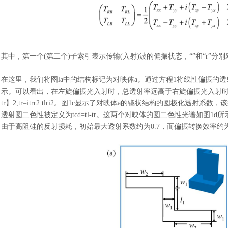
其中，第一个
(第二个)子索引表示传输(入射)波的偏振状态，“”和“r”
在这里，我们将图
la中的结构标记为对映体a。通过方程1将线性偏振的
示。可以看出，在左旋偏振光入射时，总透射率远高于右旋偏振光入射时的
tr】2,tr=itrr2 tlri2。图1c显示了对映体a的镜状结构的圆极化
透射圆二色性被定义为tcd=tl-tr。这两个对映体的圆二色性光谱如图1d
由于高阻硅的反射损耗，初始最大透射系数约为0.7，而偏振转换效率约为