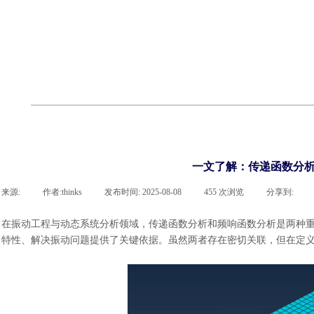
cst
有限元知识
行业资讯
客户案例
关于 thinks
联系918博天堂官网
企业荣誉
cst技术文章
abaqus技术文章
行业资讯
有限元知识
客户案例
一文了解：传递函数分析
来源:
|
作者:
thinks
|
发布时间:
2025-08-08
|
455
次浏览
|
分享到:
在振动工程与动态系统分析领域，传递函数分析和频响函数分析是两种
特性、解决振动问题提供了关键依据。虽然两者存在密切关联，但在定