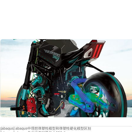
[abaqus]
abaqus中理想弹塑性模型和弹塑性硬化模型区别