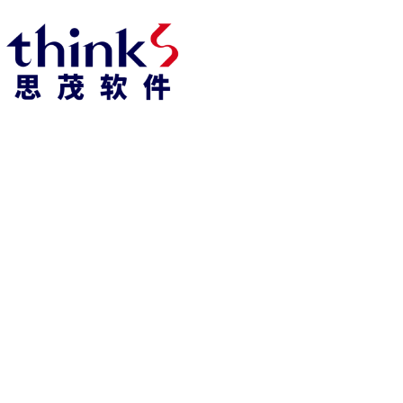
918博天堂918博天堂官网首页 home
产品 products
abaqus
cst
xflow
资 讯 中 心
powerflow
catia
fe-safe
isight
tosca
simpack
方案 solution
汽车交通
高科技
新能源
土木建筑
生命科学
工业设备
能源材料
服务 service
体验培训
资料获取
索取报价
资讯 information
abaqus