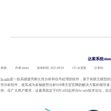
cst
有限元知识
行业资讯
客户案例
关于 thinks
联系918博天堂官网
企业荣誉
cst技术文章
abaqus技术文章
行业资讯
有限元知识
客户案例
达索系统simu
来源:
|
作者:
thinks
|
发布时间:
2025-08-01
|
215
次浏览
|
分享到:
fe-safe
是一款高级疲劳耐久性分析和信号处理的软件，基于有限元模型的
劳分析软件，使其成为多轴疲劳分析918博天堂官网的解决方案的领导
持。应广大用户要求，达索系统定于8月14日起举办fe-safe技术论坛，