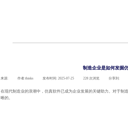
cst
有限元知识
行业资讯
客户案例
关于 thinks
联系918博天堂官网
企业荣誉
cst技术文章
abaqus技术文章
行业资讯
有限元知识
客户案例
制造企业是如何发掘仿
来源:
|
作者:
thinks
|
发布时间:
2025-07-25
|
228
次浏览
|
分享到:
在现代制造业的浪潮中，仿真软件已成为企业发展的关键助力。对于制
晰的。