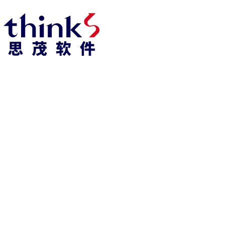
918博天堂918博天堂官网首页 home
产品 products
abaqus
cst
xflow
资 讯 中 心
powerflow
catia
fe-safe
isight
tosca
simpack
方案 solution
汽车交通
高科技
新能源
土木建筑
生命科学
工业设备
能源材料
服务 service
体验培训
资料获取
索取报价
资讯 information
abaqus