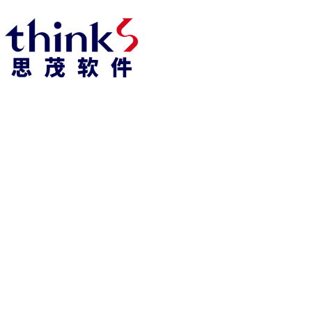
918博天堂918博天堂官网首页 home
产品 products
abaqus
cst
xflow
资 讯 中 心
powerflow
catia
fe-safe
isight
tosca
simpack
方案 solution
汽车交通
高科技
新能源
土木建筑
生命科学
工业设备
能源材料
服务 service
体验培训
资料获取
索取报价
资讯 information
abaqus