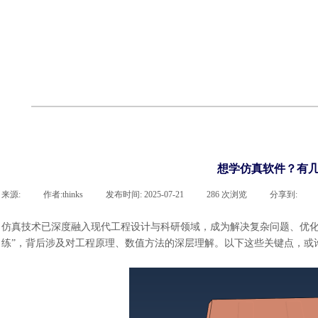
cst
有限元知识
行业资讯
客户案例
关于 thinks
联系918博天堂官网
企业荣誉
cst技术文章
abaqus技术文章
行业资讯
有限元知识
客户案例
想学仿真软件？有几
来源:
|
作者:
thinks
|
发布时间:
2025-07-21
|
286
次浏览
|
分享到:
仿真技术已深度融入现代工程设计与科研领域，成为解决复杂问题、优
练”，背后涉及对工程原理、数值方法的深层理解。以下这些关键点，或