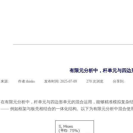
cst
有限元知识
行业资讯
客户案例
关于 thinks
联系918博天堂官网
企业荣誉
cst技术文章
abaqus技术文章
行业资讯
有限元知识
客户案例
有限元分析中，杆单元与四边
来源:
|
作者:
thinks
|
发布时间:
2025-07-09
|
270
次浏览
|
分享到:
在有限元分析中，杆单元与四边形单元的混合运用，能够精准模拟复杂
—— 例如框架与板壳相结合的一体化结构。以下为有限元分析中混合使