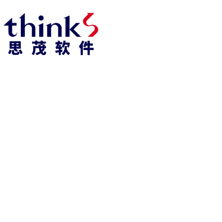
918博天堂918博天堂官网首页 home
产品 products
abaqus
cst
xflow
资 讯 中 心
powerflow
catia
fe-safe
isight
tosca
simpack
方案 solution
汽车交通
高科技
新能源
土木建筑
生命科学
工业设备
能源材料
服务 service
体验培训
资料获取
索取报价
资讯 information
abaqus