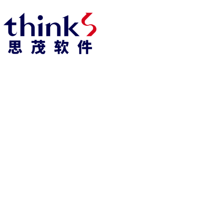
918博天堂918博天堂官网首页 home
产品 products
abaqus
cst
xflow
资 讯 中 心
powerflow
catia
fe-safe
isight
tosca
simpack
方案 solution
汽车交通
高科技
新能源
土木建筑
生命科学
工业设备
能源材料
服务 service
体验培训
资料获取
索取报价
资讯 information
abaqus