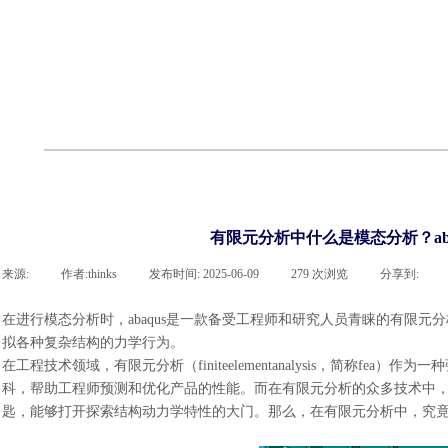
cst
有限元知识
行业资讯
客户案例
关于 thinks
联系918博天堂官网
企业荣誉
cst技术文章
abaqus技术文章
行业资讯
有限元知识
客户案例
有限元分析中什么是模态分析？ab
来源:
|
作者:
thinks
|
发布时间:
2025-06-09
|
279
次浏览
|
分享到:
在进行模态分析时，abaqus是一款备受工程师和研究人员青睐的有限元分
拟各种复杂结构的力学行为。
在工程技术领域，有限元分析（
finiteelementanalysis，简
科，帮助工程师预测和优化产品的性能。而在有限元分析的众多技术中，模态分
匙，能够打开探索结构动力学特性的大门。那么，在有限元分析中，究