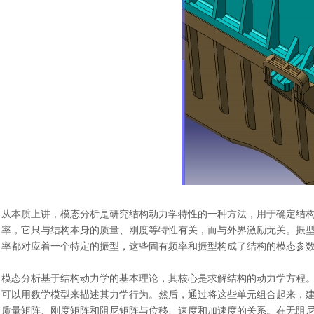
从本质上讲，模态分析是研究结构动力学特性的一种方法，用于确定结
率，它只与结构本身的质量、刚度等特性有关，而与外界激励无关。振
率都对应着一个特定的振型，这些固有频率和振型构成了结构的模态参
模态分析基于结构动力学的基本理论，其核心是求解结构的动力学方程
可以用数学模型来描述其力学行为。然后，通过将这些单元组合起来，
质量矩阵、刚度矩阵和阻尼矩阵与位移、速度和加速度的关系。在无阻