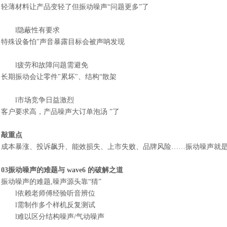
轻薄材料让产品变轻了但振动噪声
“问题更多”了
l
隐蔽性有要求
特殊设备怕
"声音暴露目标会被声呐发现
l
疲劳和故障问题需避免
长期振动会让零件
"累坏"、结构“散架
l
市场竞争日益激烈
客户要求高，产品噪声大订单泡汤
”了
敲重点
成本暴涨、投诉飙升、能效损失、上市失败、品牌风险
……振动噪声就是
03振动噪声的难题与 wave6 的破解之道
振动噪声的难题
,噪声源头靠“猜
”
l
依赖老师傅经验听音辨位
l
需制作多个样机反复测试
l
难以区分结构噪声
/气动噪声