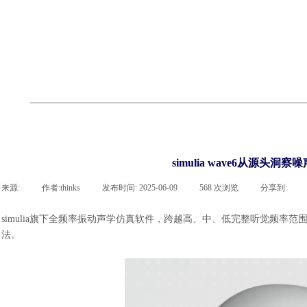
cst
有限元知识
行业资讯
客户案例
关于 thinks
联系918博天堂官网
企业荣誉
cst技术文章
abaqus技术文章
行业资讯
有限元知识
客户案例
simulia wave6从源
来源:
|
作者:
thinks
|
发布时间:
2025-06-09
|
568
次浏览
|
分享到:
simulia旗下全频率振动声学仿真软件，跨越高、中、低完整听觉频率范
法。