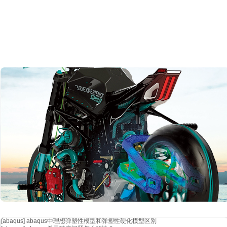
wave6 918博天堂官网的解决方案
精准噪声源定位
l
3d噪声地图可视化
l
自动标记最大声源
l
区分振动传声
/空气传声
振动噪声的难题
传递路径靠
“试”
l
需布置大量传感器，成本高
l
振动传递像
"黑箱"，不知其过程
l
修改设计后需重新测试
wave6 918博天堂官网的解决方案
传递路径量化分析
l
虚拟传感器任意布置
l
模拟振动如何从
a→b→c
l
假设分析
”秒看设计结果
[abaqus]
abaqus中理想弹塑性模型和弹塑性硬化模型区别
振动噪声的难题