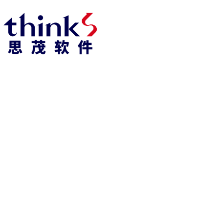
918博天堂918博天堂官网首页 home
产品 products
abaqus
cst
xflow
资 讯 中 心
powerflow
catia
fe-safe
isight
tosca
simpack
方案 solution
汽车交通
高科技
新能源
土木建筑
生命科学
工业设备
能源材料
服务 service
体验培训
资料获取
索取报价
资讯 information
abaqus