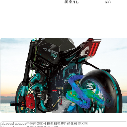
通过瞬态衰减法测试前风挡玻璃和前侧窗玻璃的阻尼损耗因子。瞬态衰
给结构施加一脉冲激励，通过分析振动能量衰减过程来求得内损耗因子
n
式中，
dr
为频响曲线衰减率，
f
为频率。图
2 为前侧窗玻璃的阻尼损耗
[abaqus]
abaqus中理想弹塑性模型和弹塑性硬化模型区别