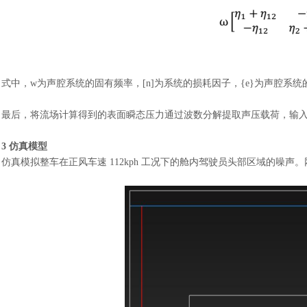
式中，
w
为声腔系统的固有频率，
[
n
]为系统的损耗因子，{
e
}为声腔系统
最后，将流场计算得到的表面瞬态压力通过波数分解提取声压载荷，输
3 仿真模型
仿真模拟整车在正风车速
112kph 工况下的舱内驾驶员头部区域的噪声。网