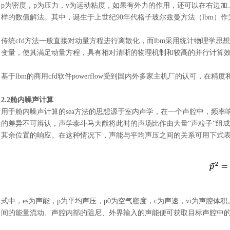
p
为密度，
p
为压力，
v
为运动粘度，如果有外力的作用，还可以在右边加
样的数值解法。其中，诞生于上世纪
90年代格子玻尔兹曼方法（lbm
传统
cfd方法一般直接对动量方程进行离散化，而lbm采用统计物理学
变量，使其满足动量方程，具有相对清晰的物理机制和较高的并行计算
基于
lbm的商用cfd软件powerflow受到国内外多家主机厂的认可
2.2舱内噪声计算
用于舱内噪声计算的
sea方法的思想源于室内声学，在一个声腔中，频
的差异不可辨认，声学泰斗马大猷将此时的声场比作由大量“声粒子”组
其余位置的响应。在这种情况下，声能与平均声压之间的关系可用下式
式中，
es
为声能，
p
为平均声压，
p
0为空气密度，
c
为声速，
vi
为声腔体积
间的能量流动、声腔内部的阻尼、外界输入的声能便可获取目标声腔中