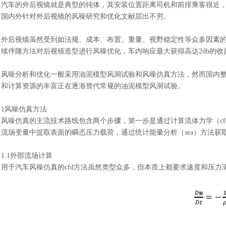
汽车的外后视镜就是典型的钝体
，
其安装位置距离司机和前排乘客很近
国内外针对外后视镜的风噪研究和优化文献层出不穷
。
外后视镜虽然受到如法规、成本、布置、重量、视野稳定性等众多因素
续伴随方法对后视镜造型进行风噪优化，车内响应最大获得高达
2db的
风噪分析和优化一般采用油泥模型风洞试验和风噪仿真方法，然而国内
和计算资源的丰富正在逐渐替代常规的油泥模型风洞试验。
1风噪仿真方法
风噪仿真的主流技术路线包含两个步骤，第一步是通过计算流体力学（
流场变量中提取表面的瞬态压力载荷，通过统计能量分析（sea）方法
1.1外部流场计算
用于汽车风噪仿真的
cfd方法虽然类型众多，但本质上都要求速度和压