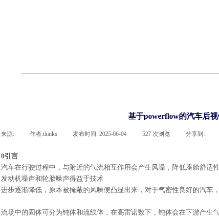
cst
有限元知识
行业资讯
客户案例
关于 thinks
联系918博天堂官网
企业荣誉
cst技术文章
abaqus技术文章
行业资讯
有限元知识
客户案例
基于powerflow的汽车
来源:
|
作者:
thinks
|
发布时间:
2025-06-04
|
527
次浏览
|
分享到:
0引言
汽车在行驶过程中，与附近的气流相互作用会产生风噪，降低座舱舒适
发动机噪声和轮胎噪声得益于技术
进步逐渐降低，原本被掩蔽的风噪便凸显出来
，对于气密性良好的汽车
流场中的固体可分为钝体和流线体，在高雷诺数下，钝体会在下游产生