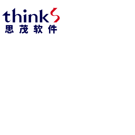
918博天堂918博天堂官网首页 home
产品 products
abaqus
cst
xflow
资 讯 中 心
powerflow
catia
fe-safe
isight
tosca
simpack
方案 solution
汽车交通
高科技
新能源
土木建筑
生命科学
工业设备
能源材料
服务 service
体验培训
资料获取
索取报价
资讯 information
abaqus