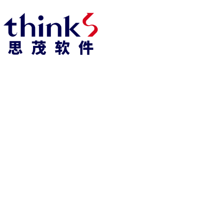
918博天堂918博天堂官网首页 home
产品 products
abaqus
cst
xflow
资 讯 中 心
powerflow
catia
fe-safe
isight
tosca
simpack
方案 solution
汽车交通
高科技
新能源
土木建筑
生命科学
工业设备
能源材料
服务 service
体验培训
资料获取
索取报价
资讯 information
abaqus