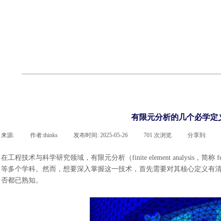
cst
有限元知识
行业资讯
客户案例
关于 thinks
联系918博天堂官网
企业荣誉
cst技术文章
abaqus技术文章
行业资讯
有限元知识
客户案例
有限元分析的几个必学定
来源:
|
作者:
thinks
|
发布时间:
2025-05-26
|
701
次浏览
|
分享到:
在工程技术与科学研究领域，有限元分析（
finite element an
等多个学科。然而，想要深入掌握这一技术，首先需要对其核心定义有
否都已熟知
。