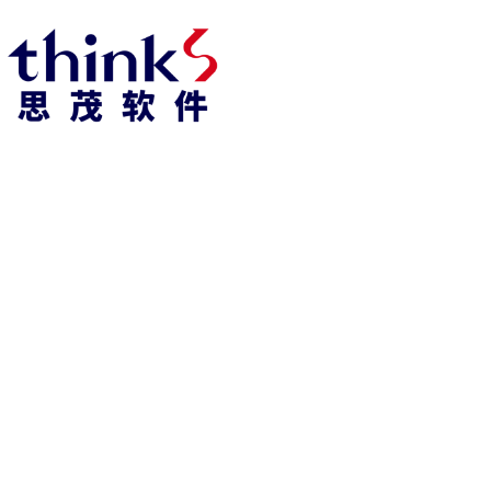
918博天堂918博天堂官网首页 home
产品 products
abaqus
cst
xflow
资 讯 中 心
powerflow
catia
fe-safe
isight
tosca
simpack
方案 solution
汽车交通
高科技
新能源
土木建筑
生命科学
工业设备
能源材料
服务 service
体验培训
资料获取
索取报价
资讯 information
abaqus