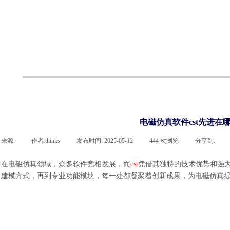
cst
有限元知识
行业资讯
客户案例
关于 thinks
联系918博天堂官网
企业荣誉
cst技术文章
abaqus技术文章
行业资讯
有限元知识
客户案例
电磁仿真软件cst先进在哪
来源:
|
作者:
thinks
|
发布时间:
2025-05-12
|
444
次浏览
|
分享到:
在电磁仿真领域，众多软件竞相发展，而
cst
凭借其独特的技术优势和强
建模方式，再到专业功能模块，每一处都凝聚着创新成果，为电磁仿真提