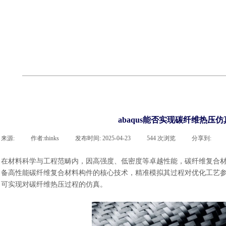
cst
有限元知识
行业资讯
客户案例
关于 thinks
联系918博天堂官网
企业荣誉
cst技术文章
abaqus技术文章
行业资讯
有限元知识
客户案例
abaqus能否实现碳纤维热压
来源:
|
作者:
thinks
|
发布时间:
2025-04-23
|
544
次浏览
|
分享到:
在材料科学与工程范畴内，因高强度、低密度等卓越性能，碳纤维复合
备高性能碳纤维复合材料构件的核心技术，精准模拟其过程对优化工艺参数
可实现对碳纤维热压过程的仿真。