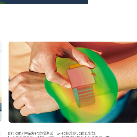
面上的内应力情况。此时，可使用
abaqus后处理模块中的“freebodycut”功
或者节点定义任意切面来查看截面的内力。通过创建合适的切面，如垂直于纤
力分量值，进而分析该截面上的应力分布规律。例如，在研究碳纤维复合
切面，查看该切面上的正应力和剪应力分布，有助于评估层合板的层间结
[cst]
cst软件探索eft虚拟测试：从iec标准到3d仿真实战