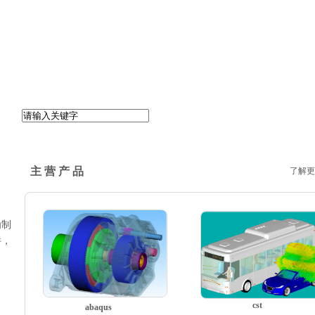
主 营 产 品
了解更
为制
件，
cst
abaqus