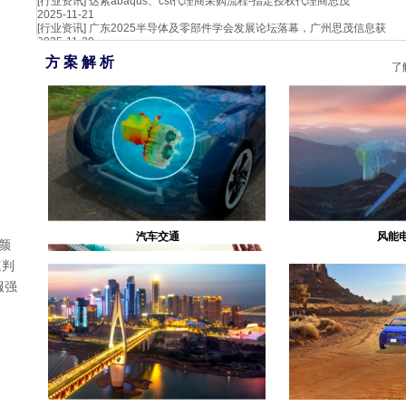
[行业资讯]
达索abaqus、cst代理商采购流程-指定授权代理商思茂
2025-11-21
[行业资讯]
广东2025半导体及零部件学会发展论坛落幕，广州思茂信息获
2025-11-20
方 案 解 析
了
汽车交通
风能
颜
速判
服强
生物医疗