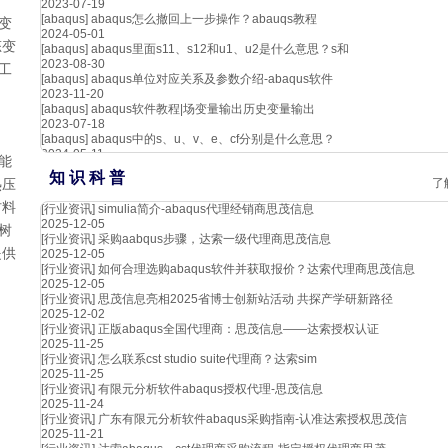
方
2023-07-19
[abaqus]
abaqus怎么撤回上一步操作？abauqs教程
变
2024-05-01
态变
[abaqus]
abaqus里面s11、s12和u1、u2是什么意思？s和
2023-08-30
工
[abaqus]
abaqus单位对应关系及参数介绍-abaqus软件
2023-11-20
[abaqus]
abaqus软件教程|场变量输出历史变量输出
2023-07-18
[abaqus]
abaqus中的s、u、v、e、cf分别是什么意思？
2024-05-11
其能
知 识 科 普
了
热压
材料
[行业资讯]
simulia简介-abaqus代理经销商思茂信息
2025-12-05
树
[行业资讯]
采购aabqus步骤，达索一级代理商思茂信息
提供
2025-12-05
[行业资讯]
如何合理选购abaqus软件并获取报价？达索代理商思茂信息
2025-12-05
[行业资讯]
思茂信息亮相2025省博士创新站活动 共探产学研新路径
2025-12-02
[行业资讯]
正版abaqus全国代理商：思茂信息——达索授权认证
2025-11-25
[行业资讯]
怎么联系cst studio suite代理商？达索sim
2025-11-25
[行业资讯]
有限元分析软件abaqus授权代理-思茂信息
2025-11-24
[行业资讯]
广东有限元分析软件abaqus采购指南-认准达索授权思茂信
2025-11-21