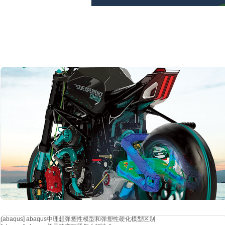
基于切面查看特定位置内应力
有时候，仅了解整体应力分布还不够，需要知道模型内部特定位置或截
功能允许用户基于“viewcut”的切面查看内力，也可依据网格划分边
向的切面或平行于构件主要受力方向的切面，可以获取切面上各点的应
层合板热压后的层间应力时，通过在层合板内部创建平行于层间界面的
度以及预测可能出现的层间剥离等失效形式。
[abaqus]
abaqus中理想弹塑性模型和弹塑性硬化模型区别