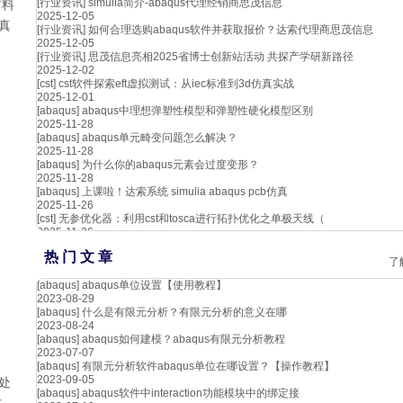
[行业资讯]
simulia简介-abaqus代理经销商思茂信息
材料
2025-12-05
真
[行业资讯]
如何合理选购abaqus软件并获取报价？达索代理商思茂信息
2025-12-05
[行业资讯]
思茂信息亮相2025省博士创新站活动 共探产学研新路径
2025-12-02
[cst]
cst软件探索eft虚拟测试：从iec标准到3d仿真实战
2025-12-01
[abaqus]
abaqus中理想弹塑性模型和弹塑性硬化模型区别
2025-11-28
[abaqus]
abaqus单元畸变问题怎么解决？
2025-11-28
[abaqus]
为什么你的abaqus元素会过度变形？
2025-11-28
[abaqus]
上课啦！达索系统 simulia abaqus pcb仿真
2025-11-26
[cst]
无参优化器：利用cst和tosca进行拓扑优化之单极天线（
2025-11-26
热 门 文 章
了
[abaqus]
abaqus单位设置【使用教程】
2023-08-29
[abaqus]
什么是有限元分析？有限元分析的意义在哪
2023-08-24
[abaqus]
abaqus如何建模？abaqus有限元分析教程
2023-07-07
[abaqus]
有限元分析软件abaqus单位在哪设置？【操作教程】
2023-09-05
处
[abaqus]
abaqus软件中interaction功能模块中的绑定接