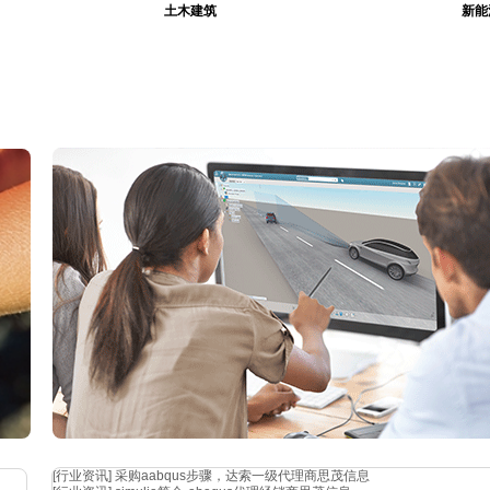
土木建筑
新能
能。该
维方
材料
合强
[行业资讯]
采购aabqus步骤，达索一级代理商思茂信息