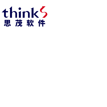
918博天堂918博天堂官网首页 home
产品 products
abaqus
cst
xflow
资 讯 中 心
powerflow
catia
fe-safe
isight
tosca
simpack
方案 solution
汽车交通
高科技
新能源
土木建筑
生命科学
工业设备
能源材料
服务 service
体验培训
资料获取
索取报价
资讯 information
abaqus