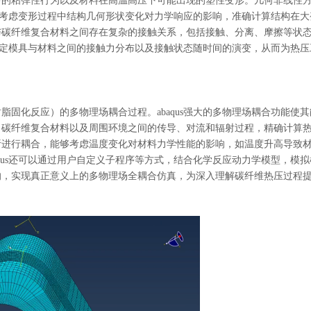
中的粘弹性行为以及材料在高温高压下可能出现的塑性变形。几何非线性
自动考虑变形过程中结构几何形状变化对力学响应的影响，准确计算结构在大
与碳纤维复合材料之间存在复杂的接触关系，包括接触、分离、摩擦等状
，确定模具与材料之间的接触力分布以及接触状态随时间的演变，从而为热压
树脂固化反应）的多物理场耦合过程。
abaqus强大的多物理场耦合功能使
、碳纤维复合材料以及周围环境之间的传导、对流和辐射过程，精确计算
析进行耦合，能够考虑温度变化对材料力学性能的影响，如温度升高导致
qus还可以通过用户自定义子程序等方式，结合化学反应动力学模型，模拟
响，实现真正意义上的多物理场全耦合仿真，为深入理解碳纤维热压过程