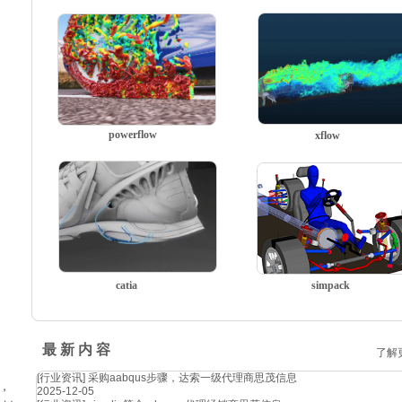
powerflow
xflow
catia
simpack
最 新 内 容
了解
[行业资讯]
采购aabqus步骤，达索一级代理商思茂信息
，
2025-12-05