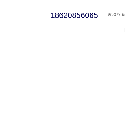
18620856065
索 取 报 价
|
cst
abaqus
行业资讯
有限元知识
客户案例